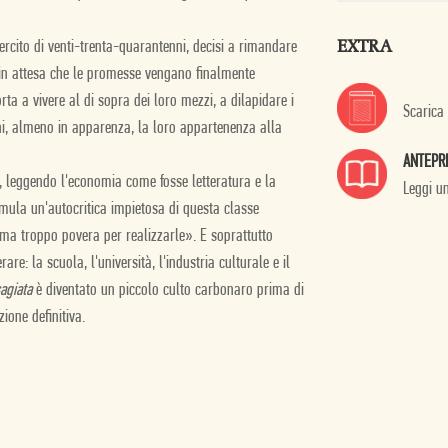
EXTRA
ercito di venti-trenta-quarantenni, decisi a rimandare
i in attesa che le promesse vengano finalmente
rta a vivere al di sopra dei loro mezzi, a dilapidare i
Scarica
oni, almeno in apparenza, la loro appartenenza alla
ANTEPR
 leggendo l'economia come fosse letteratura e la
Leggi u
mula un'autocritica impietosa di questa classe
, ma troppo povera per realizzarle». E soprattutto
re: la scuola, l'università, l'industria culturale e il
sagiata
è diventato un piccolo culto carbonaro prima di
ione definitiva.