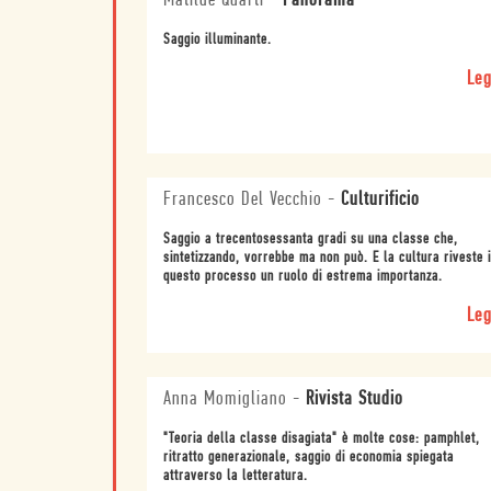
Matilde Quarti
-
Panorama
Saggio illuminante.
Leg
Francesco Del Vecchio
-
Culturificio
Saggio a trecentosessanta gradi su una classe che,
sintetizzando, vorrebbe ma non può. E la cultura riveste 
questo processo un ruolo di estrema importanza.
Leg
Anna Momigliano
-
Rivista Studio
"Teoria della classe disagiata" è molte cose: pamphlet,
ritratto generazionale, saggio di economia spiegata
attraverso la letteratura.