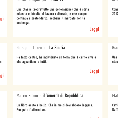
Giulio Sangiorgio
-
Film Tv
Int
Una classe (soprattutto una generazione) che è stata
Cons
educata e istruita al lavoro culturale, e che dunque
2017
gi
continua a pretenderlo, sebbene il mercato non la
sostenga.
Leggi
Giuseppe Lorenti
-
La Sicilia
Gia
Ha fatto centro, ha individuato un tema che è carne viva e
Una 
in
che appartiene a tutti.
stes
Leggi
gi
Marco Filoni
-
il Venerdì di Repubblica
Mat
Un libro acuto e bello. Che in molti dovrebbero leggere.
Caff
Per poi rifletterci su.
Raff