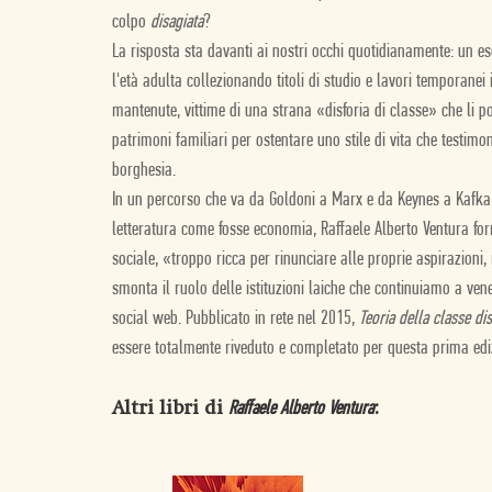
colpo
disagiata
?
La risposta sta davanti ai nostri occhi quotidianamente: un es
l'età adulta collezionando titoli di studio e lavori temporane
mantenute, vittime di una strana «disforia di classe» che li po
patrimoni familiari per ostentare uno stile di vita che testim
borghesia.
In un percorso che va da Goldoni a Marx e da Keynes a Kafka,
letteratura come fosse economia, Raffaele Alberto Ventura for
sociale, «troppo ricca per rinunciare alle proprie aspirazioni
smonta il ruolo delle istituzioni laiche che continuiamo a venera
social web. Pubblicato in rete nel 2015,
Teoria della classe di
essere totalmente riveduto e completato per questa prima ediz
Altri libri di
:
Raffaele Alberto Ventura