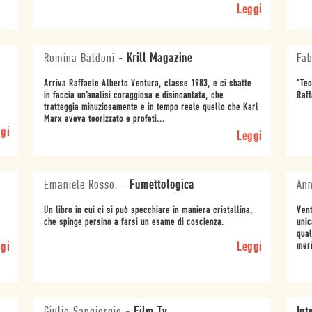
Leggi
Romina Baldoni
-
Krill Magazine
Fab
Arriva Raffaele Alberto Ventura, classe 1983, e ci sbatte
"Teo
in faccia un’analisi coraggiosa e disincantata, che
Raff
tratteggia minuziosamente e in tempo reale quello che Karl
Marx aveva teorizzato e profeti...
gi
Leggi
Emaniele Rosso.
-
Fumettologica
An
Un libro in cui ci si può specchiare in maniera cristallina,
Vent
che spinge persino a farsi un esame di coscienza.
unic
qual
gi
Leggi
meri