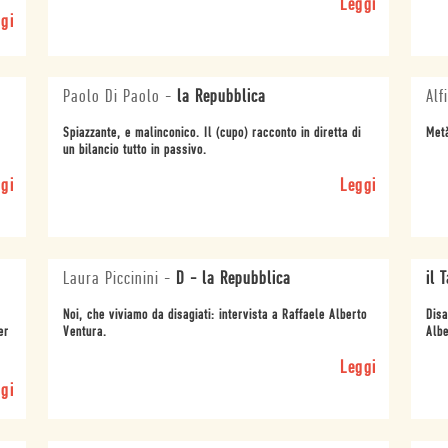
Leggi
gi
Paolo Di Paolo
-
la Repubblica
Alf
Spiazzante, e malinconico. Il (cupo) racconto in diretta di
Metà
un bilancio tutto in passivo.
gi
Leggi
Laura Piccinini
-
D - la Repubblica
il 
Noi, che viviamo da disagiati: intervista a Raffaele Alberto
Disa
er
Ventura.
Albe
Leggi
gi