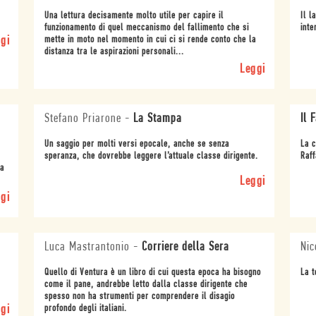
Una lettura decisamente molto utile per capire il
Il l
funzionamento di quel meccanismo del fallimento che si
inte
gi
mette in moto nel momento in cui ci si rende conto che la
distanza tra le aspirazioni personali...
Leggi
Stefano Priarone
-
La Stampa
Il 
Un saggio per molti versi epocale, anche se senza
La c
speranza, che dovrebbe leggere l’attuale classe dirigente.
Raff
sa
Leggi
gi
Luca Mastrantonio
-
Corriere della Sera
Nic
Quello di Ventura è un libro di cui questa epoca ha bisogno
La t
come il pane, andrebbe letto dalla classe dirigente che
spesso non ha strumenti per comprendere il disagio
gi
profondo degli italiani.