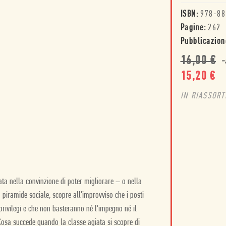
ISBN:
978-88
Pagine:
262
Pubblicazion
16,00
€
-
15,20
€
IN RIASSOR
ta nella convinzione di poter migliorare – o nella
 piramide sociale, scopre all'improvviso che i posti
à privilegi e che non basteranno né l'impegno né il
 Cosa succede quando la classe agiata si scopre di