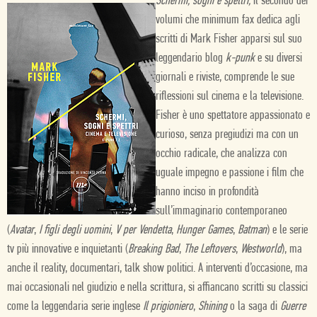
Schermi, sogni e spettri,
il secondo dei
volumi che minimum fax dedica agli
scritti di Mark Fisher apparsi sul suo
leggendario blog
k-punk
e su diversi
giornali e riviste, comprende le sue
riflessioni sul cinema e la televisione.
Fisher è uno spettatore appassionato e
curioso, senza pregiudizi ma con un
occhio radicale, che analizza con
uguale impegno e passione i film che
hanno inciso in profondità
sull’immaginario contemporaneo
(
Avatar
,
I figli degli uomini
,
V per Vendetta
,
Hunger Games
,
Batman
) e le serie
tv più innovative e inquietanti (
Breaking Bad
,
The Leftovers
,
Westworld
), ma
anche il reality, documentari, talk show politici. A interventi d’occasione, ma
mai occasionali nel giudizio e nella scrittura, si affiancano scritti su classici
come la leggendaria serie inglese
Il prigioniero
,
Shining
o la saga di
Guerre