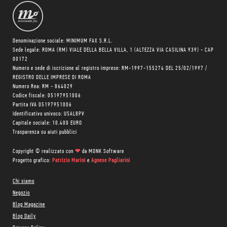
Denominazione sociale: MINIMUM FAX S.R.L.
Sede legale: ROMA (RM) VIALE DELLA BELLA VILLA, 1 (ALTEZZA VIA CASILINA 939) - CAP
00172
Numero e sede di iscrizione al registro imprese: RM-1997-155274 DEL 25/02/1997 /
REGISTRO DELLE IMPRESE DI ROMA
Numero Rea: RM - 864029
Codice fiscale: 05197951006
Partita IVA 05197951006
Identificativo univoco: USAL8PV
Capitale sociale: 10.400 EURO
Trasparenza su aiuti pubblici
Copyright © realizzato con
❤
da
MONK Software
Progetto grafico:
Patrizio Marini
e
Agnese Pagliarini
Chi siamo
Negozio
Blog Magazine
Blog Daily