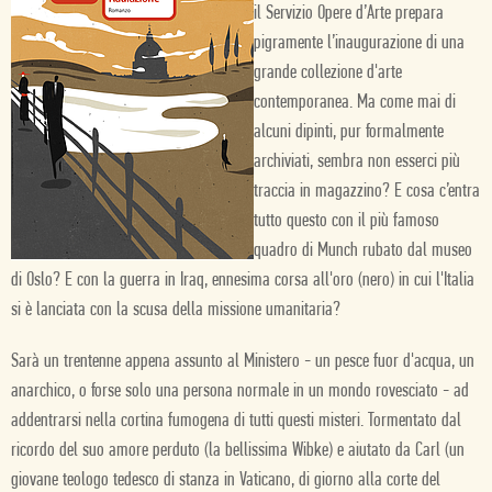
il Servizio Opere d’Arte prepara
pigramente l’inaugurazione di una
grande collezione d'arte
contemporanea. Ma come mai di
alcuni dipinti, pur formalmente
archiviati, sembra non esserci più
traccia in magazzino? E cosa c’entra
tutto questo con il più famoso
quadro di Munch rubato dal museo
di Oslo? E con la guerra in Iraq, ennesima corsa all'oro (nero) in cui l'Italia
si è lanciata con la scusa della missione umanitaria?
Sarà un trentenne appena assunto al Ministero - un pesce fuor d'acqua, un
anarchico, o forse solo una persona normale in un mondo rovesciato - ad
addentrarsi nella cortina fumogena di tutti questi misteri. Tormentato dal
ricordo del suo amore perduto (la bellissima Wibke) e aiutato da Carl (un
giovane teologo tedesco di stanza in Vaticano, di giorno alla corte del