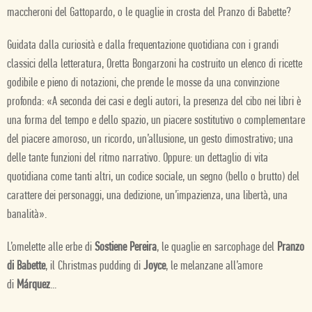
maccheroni del Gattopardo, o le quaglie in crosta del Pranzo di Babette?
Guidata dalla curiosità e dalla frequentazione quotidiana con i grandi
classici della letteratura, Oretta Bongarzoni ha costruito un elenco di ricette
godibile e pieno di notazioni, che prende le mosse da una convinzione
profonda: «A seconda dei casi e degli autori, la presenza del cibo nei libri è
una forma del tempo e dello spazio, un piacere sostitutivo o complementare
del piacere amoroso, un ricordo, un’allusione, un gesto dimostrativo; una
delle tante funzioni del ritmo narrativo. Oppure: un dettaglio di vita
quotidiana come tanti altri, un codice sociale, un segno (bello o brutto) del
carattere dei personaggi, una dedizione, un’impazienza, una libertà, una
banalità».
L’omelette alle erbe di
Sostiene Pereira
, le quaglie en sarcophage del
Pranzo
di Babette
, il Christmas pudding di
Joyce
, le melanzane all’amore
di
Márquez
...