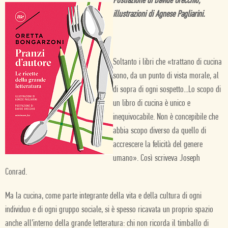
Postfazione di Davide Orecchio,
illustrazioni di Agnese Pagliarini.
Soltanto i libri che «trattano di cucina
sono, da un punto di vista morale, al
di sopra di ogni sospetto...Lo scopo di
un libro di cucina è unico e
inequivocabile. Non è concepibile che
abbia scopo diverso da quello di
accrescere la felicità del genere
umano». Così scriveva Joseph
Conrad.
Ma la cucina, come parte integrante della vita e della cultura di ogni
individuo e di ogni gruppo sociale, si è spesso ricavata un proprio spazio
anche all’interno della grande letteratura: chi non ricorda il timballo di