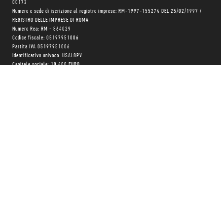
00172
Numero e sede di iscrizione al registro imprese: RM-1997-155274 DEL 25/02/1997 /
REGISTRO DELLE IMPRESE DI ROMA
Numero Rea: RM - 864029
Codice fiscale: 05197951006
Partita IVA 05197951006
Identificativo univoco: USAL8PV
Capitale sociale: 10.400 EURO
Trasparenza su aiuti pubblici
Copyright © realizzato con
❤
da
MONK Software
Progetto grafico:
Patrizio Marini
e
Agnese Pagliarini
Chi siamo
Negozio
Blog Magazine
Blog Daily
Privacy Policy
Cookie Policy
CONTATTACI:
06 333.65.45
•
06 333.65.53
Email:
info@minimumfax.com