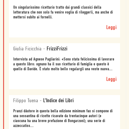
Un singolarissimo ricettario tratto dai grandi classici della
letteratura che non solo fa venire voglia di rileggerli, ma anche di
mettersi subito ai fornelli.
Leggi
Giulia Ficicchia
-
FrizziFrizzi
Intervista ad Agnese Pagliarini: «Sono stata felicissima di lavorare
a questo libro: ognuno ha il suo ricettario di famiglia e questo è
quello di Davide. È stato molto bello regalargli una veste nuova...
Leggi
Filippo Tuena
-
L'Indice dei Libri
Pranzi dáutore in questa bella edizione minimum fax si compone di
una sessantina di ricette ricavate da trentacinque autori (e
ciascuna ha una breve prefazione di Bongarzoni); una serie di
azzeccatiss...