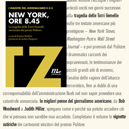
Questo volume raccoglie i migliori
articoli usciti nei giorni successivi
alla
tragedia delle Torri Gemelle
sulle tre testate americane più
prestigiose –
New York Times
,
Washington Post
e
Wall Street
Journal
– e poi premiati dal Pulitzer.
I drammatici racconti dei
sopravvissuti, le testimonianze dei
piccoli grandi atti di eroismo,
l’analisi delle ragioni dell’attacco
terroristico, fino ai dubbi di una
corresponsabilità dell’amministrazione Bush nel non saper prevedere una
catastrofe annunciata:
le migliori penne del giornalismo americano
, da
Bob
Woodward
a
Judith Miller
, spiegano come e perché sia potuto accadere ciò
che si pensava non sarebbe mai accaduto. Completano il volume le
vignette
satiriche
dei cartoonist vincitori del premio Pulitzer.