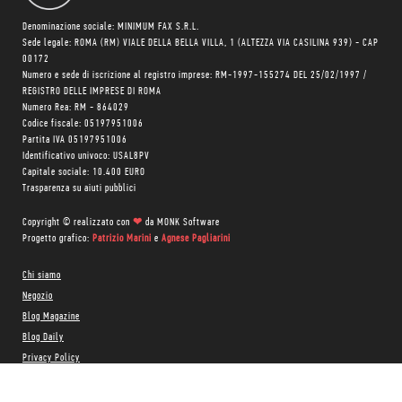
Denominazione sociale: MINIMUM FAX S.R.L.
Sede legale: ROMA (RM) VIALE DELLA BELLA VILLA, 1 (ALTEZZA VIA CASILINA 939) - CAP
00172
Numero e sede di iscrizione al registro imprese: RM-1997-155274 DEL 25/02/1997 /
REGISTRO DELLE IMPRESE DI ROMA
Numero Rea: RM - 864029
Codice fiscale: 05197951006
Partita IVA 05197951006
Identificativo univoco: USAL8PV
Capitale sociale: 10.400 EURO
Trasparenza su aiuti pubblici
Copyright © realizzato con
❤
da
MONK Software
Progetto grafico:
Patrizio Marini
e
Agnese Pagliarini
Chi siamo
Negozio
Blog Magazine
Blog Daily
Privacy Policy
Cookie Policy