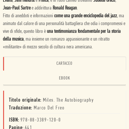
Evans
,
Jimi Hendrix
e
Prince
, e in ruoli cameo troviamo
Juliette Greco
,
Jean-Paul Sartre
e addirittura
Ronald Reagan
.
Fitto di aneddoti e informazioni
come una grande enciclopedia del jazz
, ma
animato dal calore di una personalità battagliera che odia i compromessi e
vive di sfide, questo libro è
una testimonianza fondamentale per la storia
della musica
, ma insieme un romanzo appassionante e un ritratto
«militante» di mezzo secolo di cultura nera americana.
CARTACEO
EBOOK
Titolo originale:
Miles. The Autobiography
Traduzione:
Marco Del Freo
ISBN:
978-88-3389-120-0
Pagine:
641