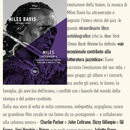
rivoluzione della fusion, la musica di
Miles Davis ha attraversato e
segnato l’intera storia del jazz. In
questo
straordinario libro
autobiografico
(che la
New York
Times Book Review
ha definito
«un
eccezionale contributo alla
letteratura jazzistica»
) Davis
racconta l’evoluzione del suo stile, i
suoi gruppi, gli album e i concerti,
ma anche gli amici, le donne, la
famiglia, gli anni bui dell’eroina, i conflitti con i bianchi del mondo della
stampa e del potere costituito.
Dalla sua voce di volta in volta commossa, indispettita, orgogliosa, nasce
un grandioso film corale in cui fanno da co-protagonisti – e collaborano
alla colonna sonora −
Charlie Parker
e
John Coltrane
,
Dizzy Gillespie
e
Gil