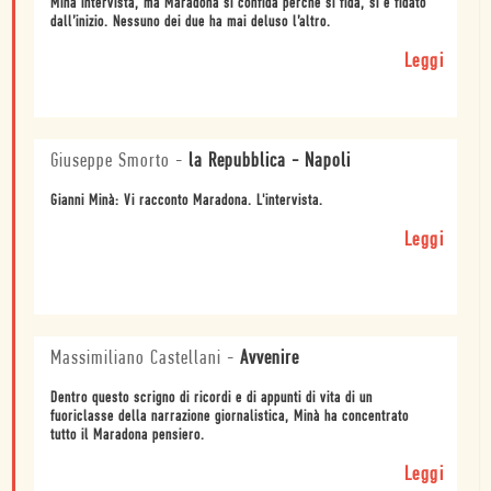
Minà intervista, ma Maradona si confida perché si fida, si è fidato
dall’inizio. Nessuno dei due ha mai deluso l’altro.
Leggi
Giuseppe Smorto
-
la Repubblica - Napoli
Gianni Minà: Vi racconto Maradona. L'intervista.
Leggi
Massimiliano Castellani
-
Avvenire
Dentro questo scrigno di ricordi e di appunti di vita di un
fuoriclasse della narrazione giornalistica, Minà ha concentrato
tutto il Maradona pensiero.
Leggi