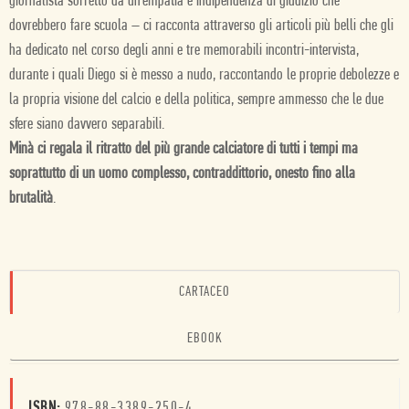
giornalista sorretto da un’empatia e indipendenza di giudizio che
dovrebbero fare scuola – ci racconta attraverso gli articoli più belli che gli
ha dedicato nel corso degli anni e tre memorabili incontri-intervista,
durante i quali Diego si è messo a nudo, raccontando le proprie debolezze e
la propria visione del calcio e della politica, sempre ammesso che le due
sfere siano davvero separabili.
Minà ci regala il ritratto del più grande calciatore di tutti i tempi ma
soprattutto di un uomo complesso, contraddittorio, onesto fino alla
brutalità
.
CARTACEO
EBOOK
ISBN:
978-88-3389-250-4