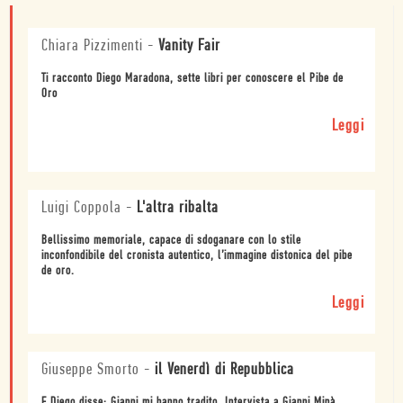
Chiara Pizzimenti
-
Vanity Fair
Ti racconto Diego Maradona, sette libri per conoscere el Pibe de
Oro
Leggi
Luigi Coppola
-
L'altra ribalta
Bellissimo memoriale, capace di sdoganare con lo stile
inconfondibile del cronista autentico, l’immagine distonica del pibe
de oro.
Leggi
Giuseppe Smorto
-
il Venerdì di Repubblica
E Diego disse: Gianni mi hanno tradito. Intervista a Gianni Minà.