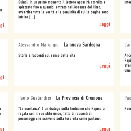
Quindi, in un primo momento il lettore apparirà stordito e
inte
spiazzato fino a quando, entrato nell’essenza del libro,
un
avvertirà tutta la verità e la genuinità di cui le pagine sono
intrise [...]
Leggi
gi
Alessandro Marongiu
-
La nuova Sardegna
Car
Storie e racconti sul senso della vita
Anco
Rapi
Leggi
sfas
uman
gi
Paolo Gualandris
-
La Provincia di Cremona
Pao
e
"La scortanza" è un dialogo sulla finitudine che Rapino ci
Remo
e
regala con il suo stile unico, fatto di racconti di
personaggi che scrivono sulla loro vita come parlano.
gi
Leggi