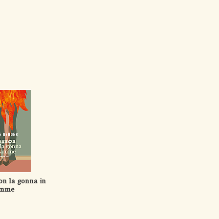
on la gonna in
amme