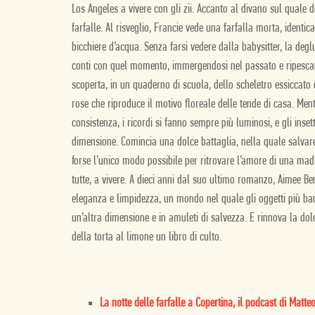
Los Angeles a vivere con gli zii. Accanto al divano sul qual
farfalle. Al risveglio, Francie vede una farfalla morta, identi
bicchiere d’acqua. Senza farsi vedere dalla babysitter, la deglu
conti con quel momento, immergendosi nel passato e ripescand
scoperta, in un quaderno di scuola, dello scheletro essiccato
rose che riproduce il motivo floreale delle tende di casa. Men
consistenza, i ricordi si fanno sempre più luminosi, e gli inse
dimensione. Comincia una dolce battaglia, nella quale salvare 
forse l’unico modo possibile per ritrovare l’amore di una madr
tutte, a vivere. A dieci anni dal suo ultimo romanzo, Aimee B
eleganza e limpidezza, un mondo nel quale gli oggetti più bana
un’altra dimensione e in amuleti di salvezza. E rinnova la dol
della torta al limone un libro di culto.
La notte delle farfalle a Copertina, il podcast di Matte