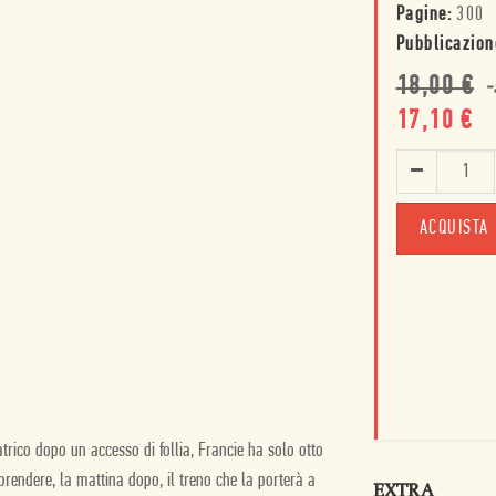
Pagine:
300
Pubblicazion
18,00
€
-
17,10
€
ACQUISTA
trico dopo un accesso di follia, Francie ha solo otto
prendere, la mattina dopo, il treno che la porterà a
EXTRA