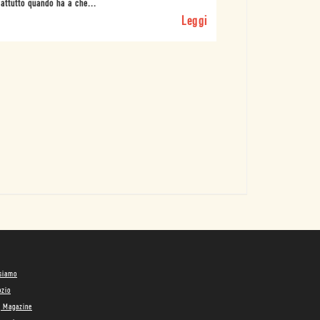
attutto quando ha a che...
Leggi
 siamo
ozio
g Magazine