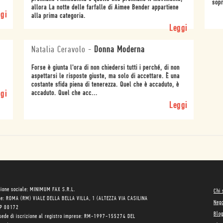
sopr
allora La notte delle farfalle di Aimee Bender appartiene
gi
alla prima categoria.
Leggi
Natalia Ceravolo
-
Donna Moderna
Forse è giunta l'ora di non chiedersi tutti i perché, di non
aspettarsi le risposte giuste, ma solo di accettare. È una
costante sfida piena di tenerezza. Quel che è accaduto, è
gi
accaduto. Quel che acc...
Leggi
ione sociale: MINIMUM FAX S.R.L.
Chi
le: ROMA (RM) VIALE DELLA BELLA VILLA, 1 (ALTEZZA VIA CASILINA
Neg
AP 00172
Blo
sede di iscrizione al registro imprese: RM-1997-155274 DEL