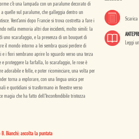
e dorme c’è una lampada con un paralume decorato di
ca a quelle sul paralume, che galleggia dentro un
Scarica
tisce. Vent’anni dopo Francie si trova costretta a fare i
o nella memoria altri due incidenti, molto simili: la
ANTEPR
 di uno scarafaggio, e la presenza di un bouquet di
Leggi u
tre il mondo intorno a lei sembra quasi perdere di
tti e i fiori sembrano aprire lo sguardo verso una terza
e proteggere la farfalla, lo scarafaggio, le rose è
e adorabile e folle, e poter ricominciare, una volta per
ender torna a esplorare, con una lingua unica per
li e quotidiani si trasformano in finestre verso
ce magia che ha fatto dell’Inconfondibile tristezza
o B. Bianchi: ascolta la puntata