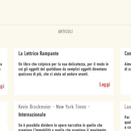
ARTICOLI
La Lettrice Rampante
Con
na
Un libro che colpisce per la sua delicatezza, per il modo in
Aime
o
cui gli oggetti del quotidiano da semplici oggetti diventano
di s
qualcosa di più, che ci aiuta ad andare avanti.
Leggi
gi
Kevin Brockmeier - New York Times
-
Lau
Internazionale
Per 
qual
Se è possibile dividere le opere narrative in quelle che
o
a co
premiano l'immobilità e quelle che premiano il movimento,