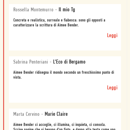
Rossella Montemurro
-
Il mio Tg
Concreta e realistica, surreale e fiabesca: sono gli opposti a
caratterizzare la scrittura di Aimee Bender.
Leggi
Sabrina Penteriani
-
L'Eco di Bergamo
Aimee Bender ridisegna il mondo secondo un freschissimo punto di
vista.
Leggi
Marta Cervino
-
Marie Claire
Aimee Bender ci accoglie, ci illumina, ci inquieta, ci consola.
Scrive pagine che si bevono d'un fiato, e danno alla testa come uno