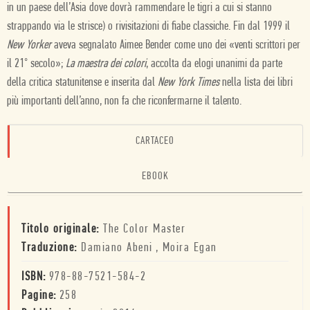
in un paese dell’Asia dove dovrà rammendare le tigri a cui si stanno
strappando via le strisce) o rivisitazioni di fiabe classiche. Fin dal 1999 il
New Yorker
aveva segnalato Aimee Bender come uno dei «venti scrittori per
il 21° secolo»;
La maestra dei colori
, accolta da elogi unanimi da parte
della critica statunitense e inserita dal
New York Times
nella lista dei libri
più importanti dell’anno, non fa che riconfermarne il talento.
CARTACEO
EBOOK
Titolo originale:
The Color Master
Traduzione:
Damiano Abeni
,
Moira Egan
ISBN:
978-88-7521-584-2
Pagine:
258