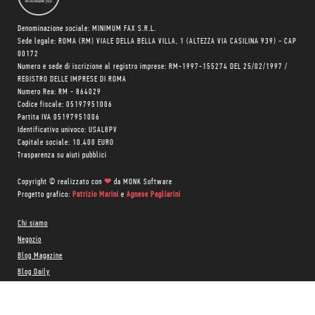
Denominazione sociale: MINIMUM FAX S.R.L.
Sede legale: ROMA (RM) VIALE DELLA BELLA VILLA, 1 (ALTEZZA VIA CASILINA 939) - CAP
00172
Numero e sede di iscrizione al registro imprese: RM-1997-155274 DEL 25/02/1997 /
REGISTRO DELLE IMPRESE DI ROMA
Numero Rea: RM - 864029
Codice fiscale: 05197951006
Partita IVA 05197951006
Identificativo univoco: USAL8PV
Capitale sociale: 10.400 EURO
Trasparenza su aiuti pubblici
Copyright © realizzato con
❤
da
MONK Software
Progetto grafico:
Patrizio Marini
e
Agnese Pagliarini
Chi siamo
Negozio
Blog Magazine
Blog Daily
Privacy Policy
Cookie Policy