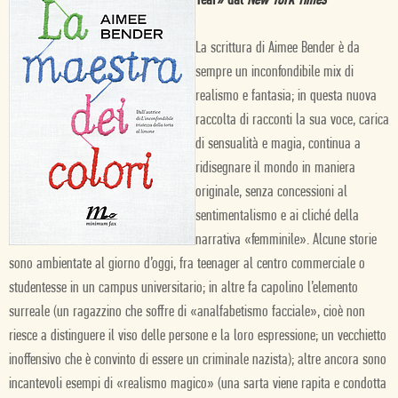
Year» dal
New York Times
La scrittura di Aimee Bender è da
sempre un inconfondibile mix di
realismo e fantasia; in questa nuova
raccolta di racconti la sua voce, carica
di sensualità e magia, continua a
ridisegnare il mondo in maniera
originale, senza concessioni al
sentimentalismo e ai cliché della
narrativa «femminile». Alcune storie
sono ambientate al giorno d’oggi, fra teenager al centro commerciale o
studentesse in un campus universitario; in altre fa capolino l’elemento
surreale (un ragazzino che soffre di «analfabetismo facciale», cioè non
riesce a distinguere il viso delle persone e la loro espressione; un vecchietto
inoffensivo che è convinto di essere un criminale nazista); altre ancora sono
incantevoli esempi di «realismo magico» (una sarta viene rapita e condotta