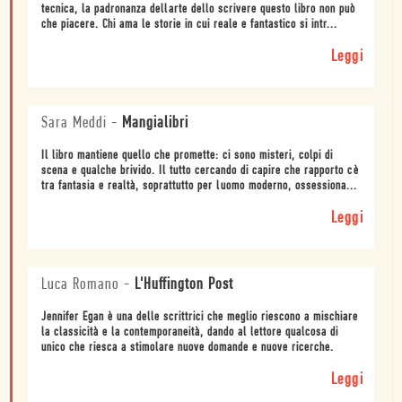
tecnica, la padronanza dellarte dello scrivere questo libro non può
che piacere. Chi ama le storie in cui reale e fantastico si intr...
Leggi
Sara Meddi
-
Mangialibri
Il libro mantiene quello che promette: ci sono misteri, colpi di
scena e qualche brivido. Il tutto cercando di capire che rapporto cè
tra fantasia e realtà, soprattutto per luomo moderno, ossessiona...
Leggi
Luca Romano
-
L'Huffington Post
Jennifer Egan è una delle scrittrici che meglio riescono a mischiare
la classicità e la contemporaneità, dando al lettore qualcosa di
unico che riesca a stimolare nuove domande e nuove ricerche.
Leggi