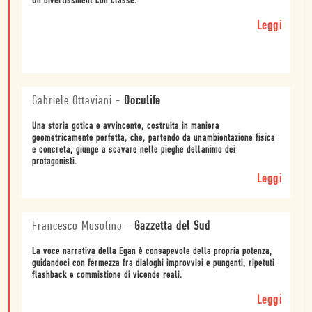
Un divertissment con classe.
Leggi
Gabriele Ottaviani
-
Doculife
Una storia gotica e avvincente, costruita in maniera
geometricamente perfetta, che, partendo da unambientazione fisica
e concreta, giunge a scavare nelle pieghe dellanimo dei
protagonisti.
Leggi
Francesco Musolino
-
Gazzetta del Sud
La voce narrativa della Egan è consapevole della propria potenza,
guidandoci con fermezza fra dialoghi improvvisi e pungenti, ripetuti
flashback e commistione di vicende reali.
Leggi