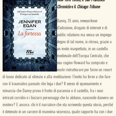
New York Times
, il
San Francisco
Chronicle
e il
Chicago Tribune
Danny, 35 anni, newyorkese
d’adozione, drogato di internet e di
public relations ma senza un impiego
degno di tal nome, si ritrova, grazie a
un invito inaspettato, in un castello
medievale dell’Europa Centrale, che
suo cugino Howard ha comprato e
vuole ristrutturare per farne un resort
di lusso dedicato al silenzio e alla meditazione: l’invito ha forse a che fare
con il traumatico passato che lega i due? Il senso di spaesamento e
minaccia che Danny prova è frutto di paranoia o il castello, fra i suoi
intricati corridoi e i bizzarri personaggi che lo abitano, nasconde davvero un
mistero? E ancora: chi è il narratore che sta scrivendo questa storia, perché
è detenuto in un carcere di massima sicurezza, quale rapporto ha con i due