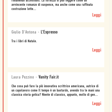
rimanendo accessibili. La fortezza si può leggere come un
avvincente romanzo di suspence, ma anche come una raffinata
costruzione lette...
Leggi
Giulio D'Antona
-
L'Espresso
Tra i libri di Natale.
Leggi
Laura Pezzino
-
Vanity Fair.it
Che cosa può fare la più innovativa scrittrice americana, autrice di
un capolavoro come Il tempo è un bastardo, avendo tra le mani una
classica storia gotica? Niente di classico, appunto, molto di gen...
Leggi