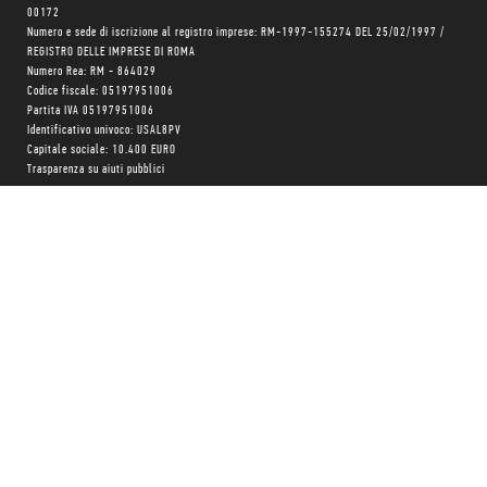
00172
Numero e sede di iscrizione al registro imprese: RM-1997-155274 DEL 25/02/1997 /
REGISTRO DELLE IMPRESE DI ROMA
Numero Rea: RM - 864029
Codice fiscale: 05197951006
Partita IVA 05197951006
Identificativo univoco: USAL8PV
Capitale sociale: 10.400 EURO
Trasparenza su aiuti pubblici
Copyright © realizzato con
❤
da
MONK Software
Progetto grafico:
Patrizio Marini
e
Agnese Pagliarini
Chi siamo
Negozio
Blog Magazine
Blog Daily
Privacy Policy
Cookie Policy
CONTATTACI:
06 333.65.45
•
06 333.65.53
Email:
info@minimumfax.com