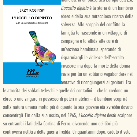
mondiale in un paese dell’Europa dell’Est,
L’uccello dipinto
è la storia di un bambino
ebreo e della sua miracolosa ricerca della
salvezza. Allo scoppio del conflitto la
famiglia lo nasconde in un villaggio di
campagna e lo affida alle cure di
un’anziana bambinaia, sperando di
risparmiargli le violenze dell’esercito
invasore; ma dopo la morte della donna
inizia per lui un solitario vagabondare nel
tentativo di ricongiungersi ai genitori. Tra
le atrocità dei soldati tedeschi e quelle dei contadini – che lo credono un
ebreo o uno zingaro in possesso di poteri malefici – il bambino scoprirà
sulla natura umana molto più di quanto la sua giovane età avrebbe dovuto
consentirgli. Fin dalla sua uscita, nel 1965,
L’uccello dipinto
destò scalpore
su entrambi i lati della Cortina di Ferro, divenendo uno dei libri più
controversi nell’era della guerra fredda. Cinquant’anni dopo, caduto il velo