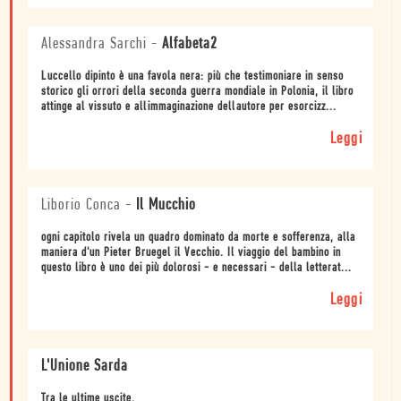
Alessandra Sarchi
-
Alfabeta2
Luccello dipinto è una favola nera: più che testimoniare in senso
storico gli orrori della seconda guerra mondiale in Polonia, il libro
attinge al vissuto e allimmaginazione dellautore per esorcizz...
Leggi
Liborio Conca
-
Il Mucchio
ogni capitolo rivela un quadro dominato da morte e sofferenza, alla
maniera d'un Pieter Bruegel il Vecchio. Il viaggio del bambino in
questo libro è uno dei più dolorosi - e necessari - della letterat...
Leggi
L'Unione Sarda
Tra le ultime uscite.