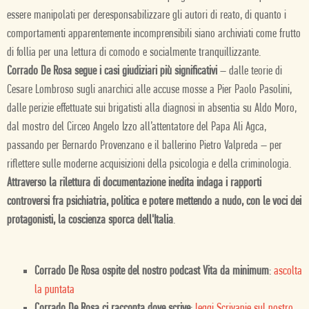
essere manipolati per deresponsabilizzare gli autori di reato, di quanto i
comportamenti apparentemente incomprensibili siano archiviati come frutto
di follia per una lettura di comodo e socialmente tranquillizzante.
Corrado De Rosa segue i casi giudiziari più significativi
– dalle teorie di
Cesare Lombroso sugli anarchici alle accuse mosse a Pier Paolo Pasolini,
dalle perizie effettuate sui brigatisti alla diagnosi in absentia su Aldo Moro,
dal mostro del Circeo Angelo Izzo all’attentatore del Papa Ali Agca,
passando per Bernardo Provenzano e il ballerino Pietro Valpreda – per
riflettere sulle moderne acquisizioni della psicologia e della criminologia.
Attraverso la rilettura di documentazione inedita indaga i rapporti
controversi fra psichiatria, politica e potere mettendo a nudo, con le voci dei
protagonisti, la coscienza sporca dell'Italia
.
Corrado De Rosa ospite del nostro podcast Vita da minimum
:
ascolta
la puntata
Corrado De Rosa ci racconta dove scrive
:
leggi Scrivanie sul nostro