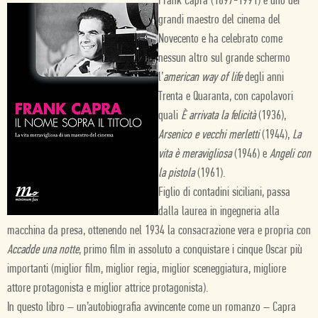
Frank Capra (1897-1991) è uno dei
grandi maestro del cinema del
Novecento e ha celebrato come
nessun altro sul grande schermo
l’
american way of life
degli anni
Trenta e Quaranta, con capolavori
quali
È arrivata la felicità
(1936),
Arsenico e vecchi merletti
(1944),
La
vita è meravigliosa
(1946) e
Angeli con
la pistola
(1961).
Figlio di contadini siciliani, passa
dalla laurea in ingegneria alla
macchina da presa, ottenendo nel 1934 la consacrazione vera e propria con
Accadde una notte
, primo film in assoluto a conquistare i cinque Oscar più
importanti (miglior film, miglior regia, miglior sceneggiatura, migliore
attore protagonista e miglior attrice protagonista).
In questo libro – un’autobiografia avvincente come un romanzo – Capra