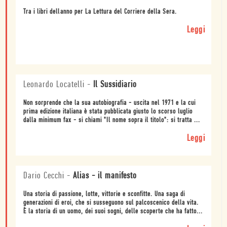
Tra i libri dellanno per La Lettura del Corriere della Sera.
Leggi
Leonardo Locatelli
-
Il Sussidiario
Non sorprende che la sua autobiografia - uscita nel 1971 e la cui
prima edizione italiana è stata pubblicata giusto lo scorso luglio
dalla minimum fax - si chiami "Il nome sopra il titolo": si tratta ...
Leggi
Dario Cecchi
-
Alias - il manifesto
Una storia di passione, lotte, vittorie e sconfitte. Una saga di
generazioni di eroi, che si susseguono sul palcoscenico della vita.
È la storia di un uomo, dei suoi sogni, delle scoperte che ha fatto...