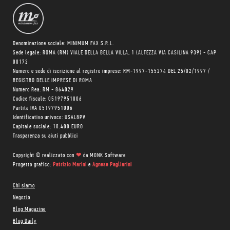
Denominazione sociale: MINIMUM FAX S.R.L.
Sede legale: ROMA (RM) VIALE DELLA BELLA VILLA, 1 (ALTEZZA VIA CASILINA 939) - CAP
00172
Numero e sede di iscrizione al registro imprese: RM-1997-155274 DEL 25/02/1997 /
REGISTRO DELLE IMPRESE DI ROMA
Numero Rea: RM - 864029
Codice fiscale: 05197951006
Partita IVA 05197951006
Identificativo univoco: USAL8PV
Capitale sociale: 10.400 EURO
Trasparenza su aiuti pubblici
Copyright © realizzato con
❤
da
MONK Software
Progetto grafico:
Patrizio Marini
e
Agnese Pagliarini
Chi siamo
Negozio
Blog Magazine
Blog Daily