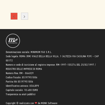
Denominazione sociale: MINIMUM FAX S.R.L.
Sede legale: ROMA (RM) VIALE DELLA BELLA VILLA, 1 (ALTEZZA VIA CASILINA 939) - CAP
00172
Numero e sede di iscrizione al registro imprese: RM-1997-155274 DEL 25/02/1997 /
REGISTRO DELLE IMPRESE DI ROMA
Numero Rea: RM - 864029
Codice fiscale: 05197951006
Partita IVA 05197951006
Identificativo univoco: USAL8PV
Capitale sociale: 10.400 EURO
Trasparenza su aiuti pubblici
Copyright © realizzato con
❤
da
MONK Software