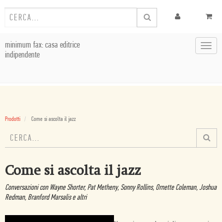
minimum fax: casa editrice
Toggl
indipendente
navig
Prodotti
Come si ascolta il jazz
Come si ascolta il jazz
Conversazioni con Wayne Shorter, Pat Metheny, Sonny Rollins, Ornette Coleman, Joshua
Redman, Branford Marsalis e altri