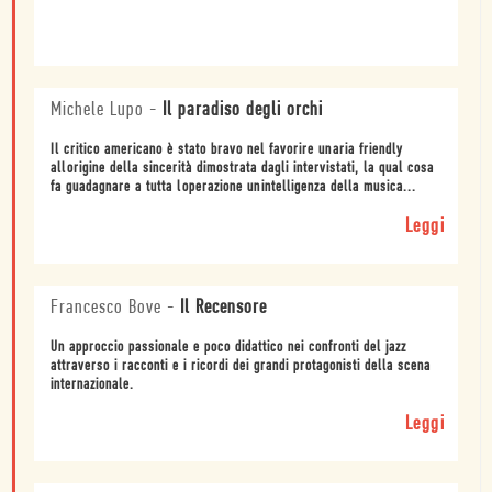
Michele Lupo
-
Il paradiso degli orchi
Il critico americano è stato bravo nel favorire unaria friendly
allorigine della sincerità dimostrata dagli intervistati, la qual cosa
fa guadagnare a tutta loperazione unintelligenza della musica...
Leggi
Francesco Bove
-
Il Recensore
Un approccio passionale e poco didattico nei confronti del jazz
attraverso i racconti e i ricordi dei grandi protagonisti della scena
internazionale.
Leggi