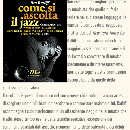
Non esiste modo migliore per capire
un musicista che quello di farlo
parlare nel suo stesso linguaggio: la
musica. È con questo presupposto
cheil critico del
New York Times
Ben
Ratliff ha incontrato quindici fra i
maggiori jazzisti contemporanei e li
ha invitati a conversare di musica
liberamente e disinteressatamente,
fuori dalle logiche della promozione
discografica o da quelle della
confessione biografica.
Il risultato è questo libro unico nel suo genere: chiedendo a ciascun artista
di scegliere uno o più brani da ascoltare e commentare insieme a lui, Ratliff
accompagna i suoi interlocutori in un affascinante viaggio nella musica che
è allo stesso tempo esame delle tecniche esecutive, espressione dei
sentimenti suscitati dall’ascolto, riconoscimento delle paternità e dei debiti