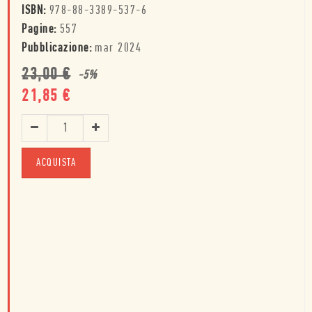
ISBN:
978-88-3389-537-6
Pagine:
557
Pubblicazione:
mar 2024
23,00
€
-
5
%
21,85
€
ACQUISTA