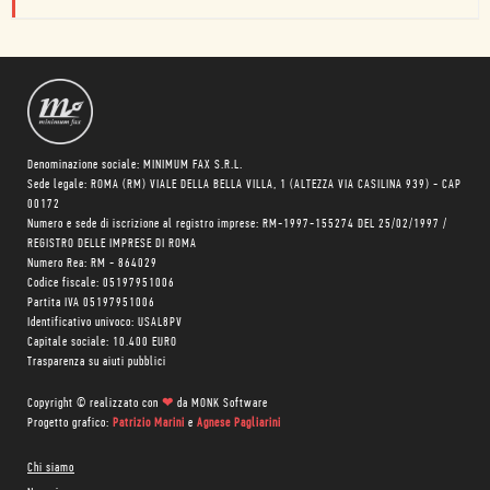
Denominazione sociale: MINIMUM FAX S.R.L.
Sede legale: ROMA (RM) VIALE DELLA BELLA VILLA, 1 (ALTEZZA VIA CASILINA 939) - CAP
00172
Numero e sede di iscrizione al registro imprese: RM-1997-155274 DEL 25/02/1997 /
REGISTRO DELLE IMPRESE DI ROMA
Numero Rea: RM - 864029
Codice fiscale: 05197951006
Partita IVA 05197951006
Identificativo univoco: USAL8PV
Capitale sociale: 10.400 EURO
Trasparenza su aiuti pubblici
Copyright © realizzato con
❤
da
MONK Software
Progetto grafico:
Patrizio Marini
e
Agnese Pagliarini
Chi siamo