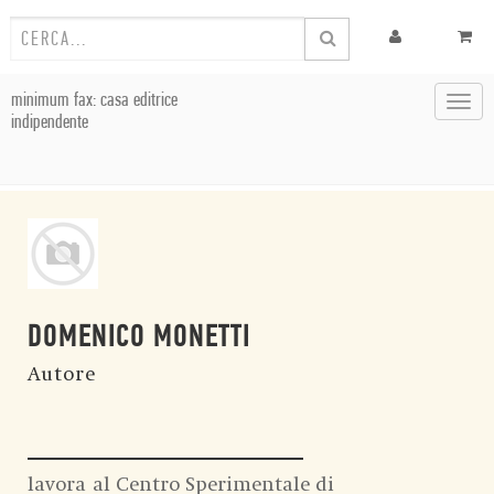
minimum fax: casa editrice
Toggl
indipendente
navig
DOMENICO MONETTI
Autore
lavora al Centro Sperimentale di