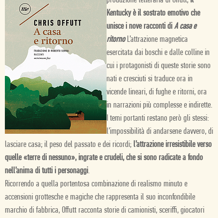
produzione letteraria di Offutt,
il
Kentucky è il sostrato emotivo che
unisce i nove racconti di
A casa e
ritorno
L’attrazione magnetica
esercitata dai boschi e dalle colline in
cui i protagonisti di queste storie sono
nati e cresciuti si traduce ora in
vicende lineari, di fughe e ritorni, ora
in narrazioni più complesse e indirette.
I temi portanti restano però gli stessi:
l’impossibilità di andarsene davvero, di
lasciare casa; il peso del passato e dei ricordi;
l’attrazione irresistibile verso
quelle «terre di nessuno», ingrate e crudeli, che si sono radicate a fondo
nell’anima di tutti i personaggi
.
Ricorrendo a quella portentosa combinazione di realismo minuto e
accensioni grottesche e magiche che rappresenta il suo inconfondibile
marchio di fabbrica, Offutt racconta storie di camionisti, sceriffi, giocatori