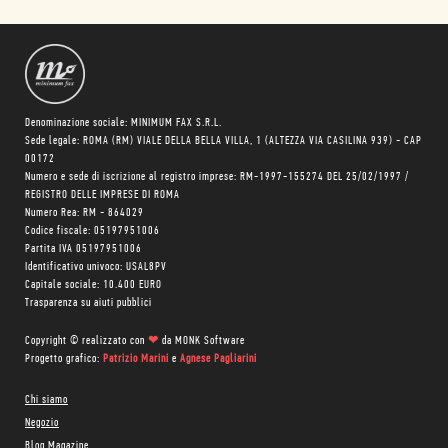
Denominazione sociale: MINIMUM FAX S.R.L.
Sede legale: ROMA (RM) VIALE DELLA BELLA VILLA, 1 (ALTEZZA VIA CASILINA 939) - CAP
00172
Numero e sede di iscrizione al registro imprese: RM-1997-155274 DEL 25/02/1997 /
REGISTRO DELLE IMPRESE DI ROMA
Numero Rea: RM - 864029
Codice fiscale: 05197951006
Partita IVA 05197951006
Identificativo univoco: USAL8PV
Capitale sociale: 10.400 EURO
Trasparenza su aiuti pubblici
Copyright © realizzato con
❤
da
MONK Software
Progetto grafico:
Patrizio Marini
e
Agnese Pagliarini
Chi siamo
Negozio
Blog Magazine