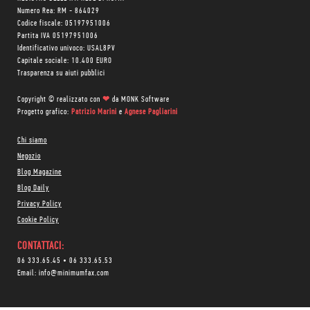
Numero Rea: RM - 864029
Codice fiscale: 05197951006
Partita IVA 05197951006
Identificativo univoco: USAL8PV
Capitale sociale: 10.400 EURO
Trasparenza su aiuti pubblici
Copyright © realizzato con
❤
da
MONK Software
Progetto grafico:
Patrizio Marini
e
Agnese Pagliarini
Chi siamo
Negozio
Blog Magazine
Blog Daily
Privacy Policy
Cookie Policy
CONTATTACI:
06 333.65.45
•
06 333.65.53
Email:
info@minimumfax.com