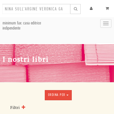
minimum fax: casa editrice
Toggl
indipendente
navig
I nostri libri
ORDINA PER
Filtri