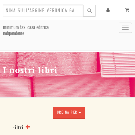
minimum fax: casa editrice
Toggl
indipendente
navig
I nostri libri
ORDINA PER
Filtri