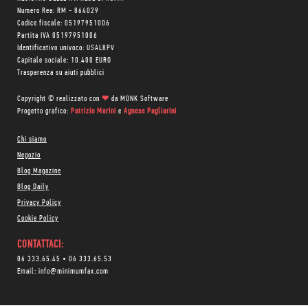
Numero Rea: RM - 864029
Codice fiscale: 05197951006
Partita IVA 05197951006
Identificativo univoco: USAL8PV
Capitale sociale: 10.400 EURO
Trasparenza su aiuti pubblici
Copyright © realizzato con
❤
da
MONK Software
Progetto grafico:
Patrizio Marini
e
Agnese Pagliarini
Chi siamo
Negozio
Blog Magazine
Blog Daily
Privacy Policy
Cookie Policy
CONTATTACI:
06 333.65.45
•
06 333.65.53
Email:
info@minimumfax.com