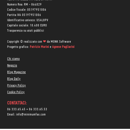
Numero Rea: RM - 864029
Codice fiscale: 05197951006
Partita IVA 05197951006
Identificativo univoco: USAL8PV
Capitale sociale: 10.400 EURO
Trasparenza su aiuti pubblici
Copyright © realizzato con
❤
da
MONK Software
Progetto grafico:
Patrizio Marini
e
Agnese Pagliarini
Chi siamo
Negozio
Blog Magazine
Blog Daily
Privacy Policy
Cookie Policy
CONTATTACI:
06 333.65.45
•
06 333.65.53
Email:
info@minimumfax.com