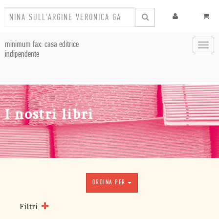
minimum fax: casa editrice
Toggl
indipendente
navig
I nostri libri
ORDINA PER
Filtri