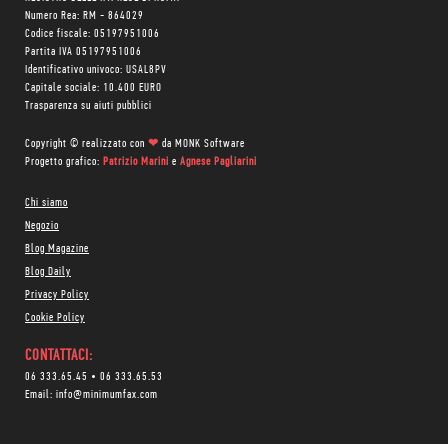
Numero Rea: RM - 864029
Codice fiscale: 05197951006
Partita IVA 05197951006
Identificativo univoco: USAL8PV
Capitale sociale: 10.400 EURO
Trasparenza su aiuti pubblici
Copyright © realizzato con
❤
da
MONK Software
Progetto grafico:
Patrizio Marini
e
Agnese Pagliarini
Chi siamo
Negozio
Blog Magazine
Blog Daily
Privacy Policy
Cookie Policy
CONTATTACI:
06 333.65.45
•
06 333.65.53
Email:
info@minimumfax.com