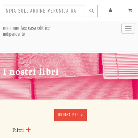
minimum fax: casa editrice
Toggl
indipendente
navig
I nostri libri
ORDINA PER
Filtri