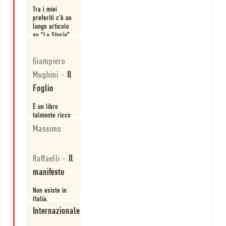
Tra i miei
preferiti c'è un
lungo articolo
su "La Storia"
di Morante,
Leggi
che mi pare
Giampiero
mostrare
meglio di altri
Mughini
-
Il
il suo profilo
più vivido: il
Foglio
suo essere
schiettamente
È un libro
controcorrente,
talmente ricco
la sua aperta
che non sai da
Massimo
indipend...
dove
uncinarlo, tale
Leggi
è la sequenza
Raffaelli
-
Il
di personaggi
libri film su
manifesto
cui Goffredo
punta il suo
Non esiste in
mirino
Italia,
intellettuale.
lontanamente,
Internazionale
una figura
come la sua e