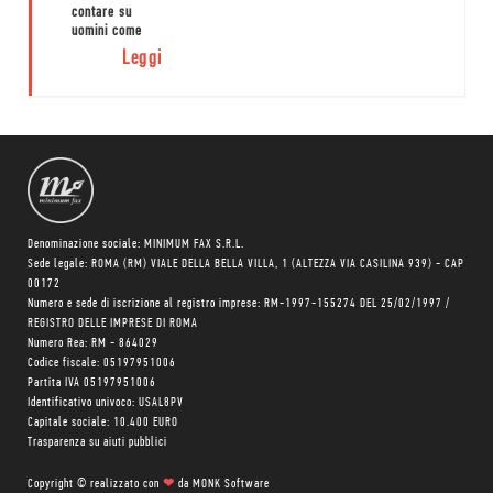
contare su
uomini come
Fofi, pure con
Leggi
tutte le
debolezze e
contraddizioni,
potremo
ancora
ritenere di
vivere in un
Paese
fortunato.
Denominazione sociale: MINIMUM FAX S.R.L.
Sede legale: ROMA (RM) VIALE DELLA BELLA VILLA, 1 (ALTEZZA VIA CASILINA 939) - CAP
00172
Numero e sede di iscrizione al registro imprese: RM-1997-155274 DEL 25/02/1997 /
REGISTRO DELLE IMPRESE DI ROMA
Numero Rea: RM - 864029
Codice fiscale: 05197951006
Partita IVA 05197951006
Identificativo univoco: USAL8PV
Capitale sociale: 10.400 EURO
Trasparenza su aiuti pubblici
Copyright © realizzato con
❤
da
MONK Software