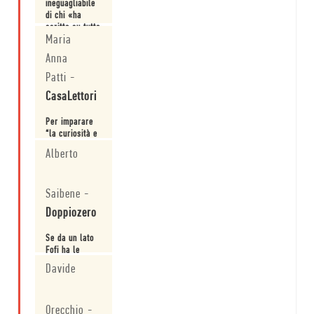
ineguagliabile
di chi «ha
scritto su tutto
Maria
senza mai
Leggi
diventare un
Anna
tuttologo».
Patti
-
CasaLettori
Per imparare
“la curiosità e
l’entusiasmo”
Alberto
nell’identificare
il nuovo che
Leggi
germoglia.
Saibene
-
Doppiozero
Se da un lato
Fofi ha le
carte in regola
Davide
per essere
considerato un
Leggi
“grande
Orecchio
-
vecchio” che