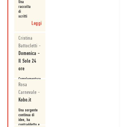
Leggi
Una
una voce
raccolta
critica così
di
riconoscibile
scritti
ad apertura di
dalla
Leggi
pagina.
metà
del
novecento
Cristina
a oggi
Battocletti
-
che
ricostruiscono
Domenica -
il
percorso
Il Sole 24
affascinante
ore
del
giornalista,
Complementare
critico
e
e
Rosa
fondamentale
intellettuale.
Carnevale
-
è la lettura di
Son nato
Kobo.it
Leggi
scemo e
morirò cretino,
Una sorgente
cinquecento
continua di
pagine di
idee, ha
scritti dal
contraddetto e