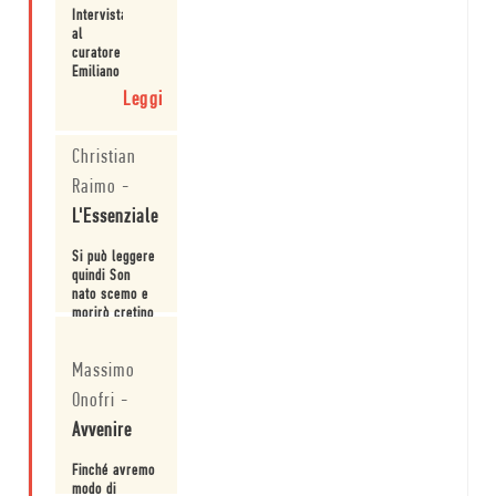
anche un
Intervista
percorso che
al
Leggi
ci guida in
curatore
mezzo secolo
Emiliano
di vita
Morreale
Leggi
italiana».
Christian
Raimo
-
L'Essenziale
Si può leggere
quindi Son
nato scemo e
morirò cretino
come un
Leggi
doppio
Massimo
romanzo di
formazione: di
Onofri
-
uno dei più
importanti
Avvenire
intellettuali
europei e del
Finché avremo
nostro paese
modo di