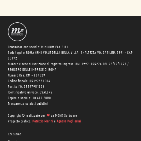
Denominazione sociale: MINIMUM FAX S.R.L.
Sede legale: ROMA (RM) VIALE DELLA BELLA VILLA, 1 (ALTEZZA VIA CASILINA 939) - CAP
00172
Numero e sede di iscrizione al registro imprese: RM-1997-155274 DEL 25/02/1997 /
REGISTRO DELLE IMPRESE DI ROMA
Numero Rea: RM - 864029
Codice fiscale: 05197951006
Partita IVA 05197951006
Identificativo univoco: USAL8PV
Capitale sociale: 10.400 EURO
Trasparenza su aiuti pubblici
Copyright © realizzato con
❤
da
MONK Software
Progetto grafico:
Patrizio Marini
e
Agnese Pagliarini
Chi siamo