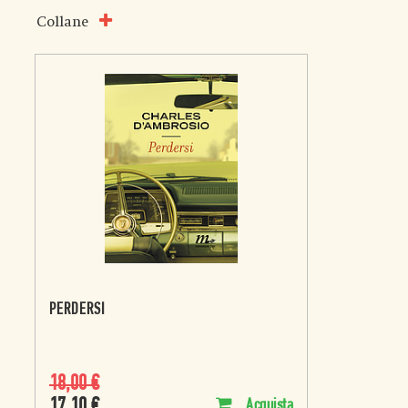
Collane
PERDERSI
18,00
€
17,10
€
Acquista