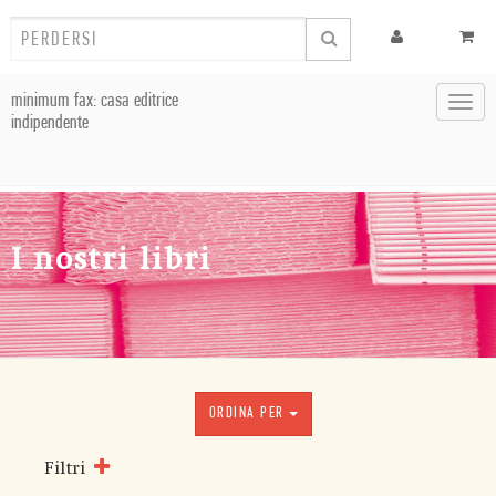
minimum fax: casa editrice
Toggl
indipendente
navig
I nostri libri
ORDINA PER
Filtri