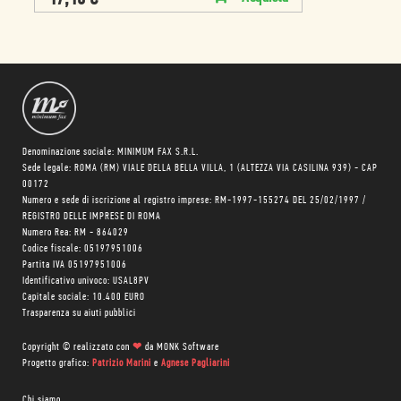
Denominazione sociale: MINIMUM FAX S.R.L.
Sede legale: ROMA (RM) VIALE DELLA BELLA VILLA, 1 (ALTEZZA VIA CASILINA 939) - CAP
00172
Numero e sede di iscrizione al registro imprese: RM-1997-155274 DEL 25/02/1997 /
REGISTRO DELLE IMPRESE DI ROMA
Numero Rea: RM - 864029
Codice fiscale: 05197951006
Partita IVA 05197951006
Identificativo univoco: USAL8PV
Capitale sociale: 10.400 EURO
Trasparenza su aiuti pubblici
Copyright © realizzato con
❤
da
MONK Software
Progetto grafico:
Patrizio Marini
e
Agnese Pagliarini
Chi siamo