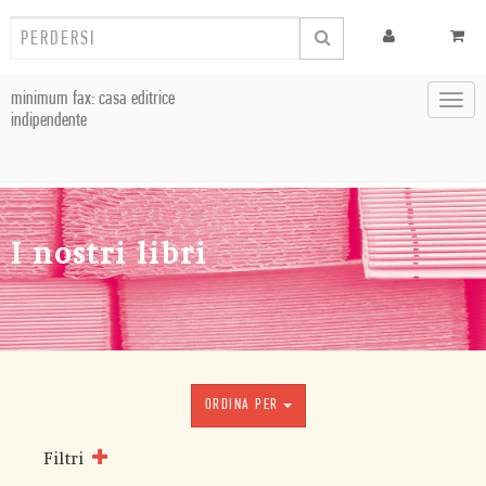
minimum fax: casa editrice
Toggl
indipendente
navig
I nostri libri
ORDINA PER
Filtri