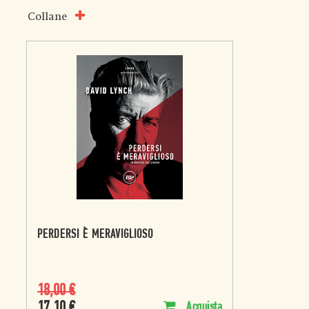
Collane
PERDERSI È MERAVIGLIOSO
18,00
€
17,10
€
Acquista