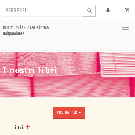
minimum fax: casa editrice
Toggl
indipendente
navig
I nostri libri
ORDINA PER
Filtri