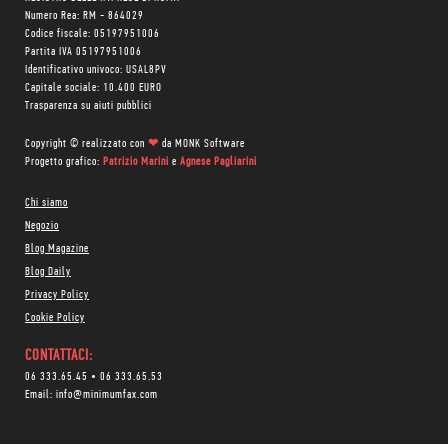
Numero Rea: RM - 864029
Codice fiscale: 05197951006
Partita IVA 05197951006
Identificativo univoco: USAL8PV
Capitale sociale: 10.400 EURO
Trasparenza su aiuti pubblici
Copyright © realizzato con
❤
da
MONK Software
Progetto grafico:
Patrizio Marini
e
Agnese Pagliarini
Chi siamo
Negozio
Blog Magazine
Blog Daily
Privacy Policy
Cookie Policy
CONTATTACI:
06 333.65.45
•
06 333.65.53
Email:
info@minimumfax.com