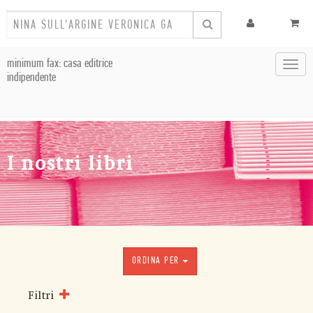
minimum fax: casa editrice
Toggl
indipendente
navig
I nostri libri
ORDINA PER
Filtri