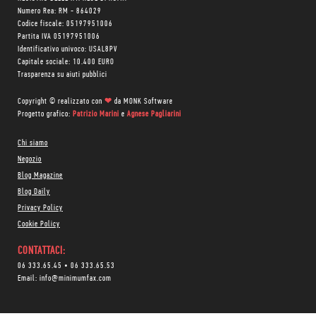
Numero Rea: RM - 864029
Codice fiscale: 05197951006
Partita IVA 05197951006
Identificativo univoco: USAL8PV
Capitale sociale: 10.400 EURO
Trasparenza su aiuti pubblici
Copyright © realizzato con
❤
da
MONK Software
Progetto grafico:
Patrizio Marini
e
Agnese Pagliarini
Chi siamo
Negozio
Blog Magazine
Blog Daily
Privacy Policy
Cookie Policy
CONTATTACI:
06 333.65.45
•
06 333.65.53
Email:
info@minimumfax.com