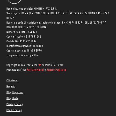
Denominazione sociale: MINIMUM FAX S.R.L.
Sede legale: ROMA (RM) VIALE DELLA BELLA VILLA, 1 (ALTEZZA VIA CASILINA 939) - CAP
00172
Numero e sede di iscrizione al registro imprese: RM-1997-155274 DEL 25/02/1997 /
REGISTRO DELLE IMPRESE DI ROMA
Numero Rea: RM - 864029
Codice fiscale: 05197951006
Partita IVA 05197951006
Identificativo univoco: USAL8PV
Capitale sociale: 10.400 EURO
Trasparenza su aiuti pubblici
Copyright © realizzato con
❤
da
MONK Software
Progetto grafico:
Patrizio Marini
e
Agnese Pagliarini
Chi siamo
Negozio
Blog Magazine
Blog Daily
Privacy Policy
Cookie Policy