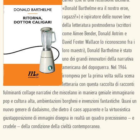
Carver (che in una recensione dichiara:
«Donald Barthelme era il nostro eroe,
ragazzi!») e ispiratore delle nuove leve
della letteratura postmoderna (scrittori
come Aimee Bender, Donald Antrim e
David Foster Wallace lo riconoscono fra i
loro maestri), Donald Barthelme è stato
uno dei grandi innovatori della narrativa
americana del dopoguerra. Nel 1964
irrompeva per la prima volta sulla scena
letteraria con questa raccolta di racconti:
fulminanti collage narrativi che miscelano in maniera geniale immaginario
pop e cultura alta, ambientazioni borghesi e invenzioni fantastiche. Quasi un
nuovo genere di dadaismo, che dietro il caos apparente e la virtuosistica
giustapposizione di immagini disegna in realtà un quadro precisissimo – e
crudele – della condizione della civiltà contemporanea.