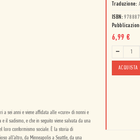
Traduzione:
ISBN:
978887
Pubblicazion
6,99
€
ACQUISTA 
i a sei anni e viene affidata alle «cure» di nonni e
ia e il sadismo, e che in seguito viene salvata da una
el loro conformismo sociale. È la storia di
gioso all’altro, da Minneapolis a Seattle, da una