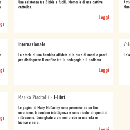
o
Una esistenza tra Bibbie e fucili. Memorie di una cattiva
Anti
a
cattolica.
Murg
Leggi
gi
Internazionale
Val
a
La storia di una bambina affidate alle cure di nonni e prozii
Un'a
per distinguere il confine tra la pedagogia e il sadismo.
gi
Leggi
Marika Piscitelli
-
I-libri
Le pagine di Mary McCarthy sono percorse da un fine
umorismo, trasudano intelligenza e sono ricche di spunti di
gi
riflessione. Consigliato a chi non crede in una vita in
bianco e nero.