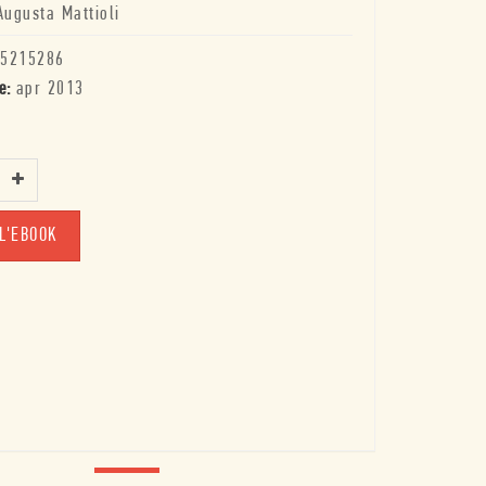
Augusta Mattioli
5215286
e:
apr 2013
L'EBOOK