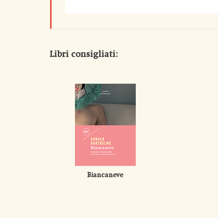
Libri consigliati:
Biancaneve