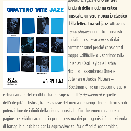
Quattro vite jazz
è
uno dei testi
fondanti della moderna critica
musicale, un vero e proprio classico
della letteratura sul jazz
. Attraverso
i
case studies
di quattro musicisti
geniali ma spesso avversati dai
contemporanei perché considerati
troppo «difficili» o «sperimentali» –
i pianisti Cecil Taylor e Herbie
Nichols, i sassofonisti Ornette
Coleman e Jackie McLean –
Spellman offre un resoconto aspro
e disincantato del conflitto tra le esigenze dell’
entertainment
e quelle
dell’integrità artistica, tra le asfissie del mercato discografico e gli orizzonti
potenzialmente infiniti della ricerca musicale. Ciò che emerge da queste
pagine, nel vivido racconto in prima persona dei protagonisti, è una vicenda
di battaglie quotidiane per la sopravvivenza, fra difficoltà economiche,