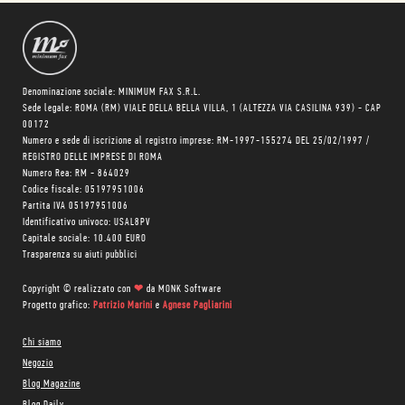
Denominazione sociale: MINIMUM FAX S.R.L.
Sede legale: ROMA (RM) VIALE DELLA BELLA VILLA, 1 (ALTEZZA VIA CASILINA 939) - CAP
00172
Numero e sede di iscrizione al registro imprese: RM-1997-155274 DEL 25/02/1997 /
REGISTRO DELLE IMPRESE DI ROMA
Numero Rea: RM - 864029
Codice fiscale: 05197951006
Partita IVA 05197951006
Identificativo univoco: USAL8PV
Capitale sociale: 10.400 EURO
Trasparenza su aiuti pubblici
Copyright © realizzato con
❤
da
MONK Software
Progetto grafico:
Patrizio Marini
e
Agnese Pagliarini
Chi siamo
Negozio
Blog Magazine