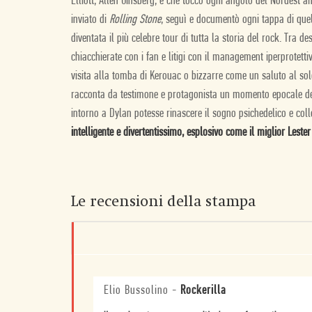
Elliott, Allen Ginsberg, e che toccò ogni angolo del Nordest
inviato di
Rolling Stone
, seguì e documentò ogni tappa di que
diventata il più celebre tour di tutta la storia del rock. Tra des
chiacchierate con i fan e litigi con il management iperprote
visita alla tomba di Kerouac o bizzarre come un saluto al so
racconta da testimone e protagonista un momento epocale del
intorno a Dylan potesse rinascere il sogno psichedelico e coll
intelligente e divertentissimo, esplosivo come il miglior Les
Le recensioni della stampa
Elio Bussolino
-
Rockerilla