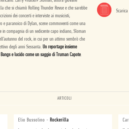
 americano. Larry «Ratso» Sloman, allora giovane
lla che si chiamò Rolling Thunder Revue e che sarebbe
Scarica
crizioni dei concerti e interviste ai musicisti,
ttivo e paranoico di Dylan, scene commoventi come una
le in compagnia di un sedicente capo indiano, Sloman
l’autunno del rock, in cui per un attimo sembrò che
ettivo degli anni Sessanta.
Un reportage insieme
ter Bangs e lucido come un saggio di Truman Capote
.
ARTICOLI
Elio Bussolino
-
Rockerilla
Car