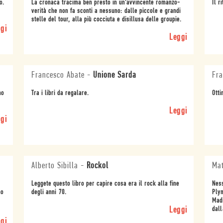
o.
La cronaca tracima ben presto in un'avvincente romanzo-
Il r
verità che non fa sconti a nessuno: dalle piccole e grandi
stelle del tour, alla più cocciuta e disillusa delle groupie.
gi
Leggi
Francesco Abate
-
Unione Sarda
Fra
no
Tra i libri da regalare.
Otti
Leggi
gi
Alberto Sibilla
-
Rockol
Mat
.
Leggete questo libro per capire cosa era il rock alla fine
Ness
mo
degli anni 70.
Plym
Mad
Leggi
dall
gi