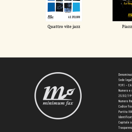
Quattro vite jazz
Piazz
Denominaz
Sede lega
939) - C
Numero e 
25/02/19
Numero R
Codice fi
Partita I
Identifica
Capitale 
Trasparenz