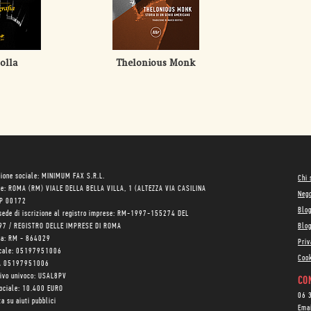
olla
Thelonious Monk
ione sociale: MINIMUM FAX S.R.L.
Chi
le: ROMA (RM) VIALE DELLA BELLA VILLA, 1 (ALTEZZA VIA CASILINA
Neg
AP 00172
Blo
sede di iscrizione al registro imprese: RM-1997-155274 DEL
97 / REGISTRO DELLE IMPRESE DI ROMA
Blog
ea: RM - 864029
Priv
scale: 05197951006
Cook
VA 05197951006
tivo univoco: USAL8PV
CON
sociale: 10.400 EURO
06 
a su aiuti pubblici
Ema