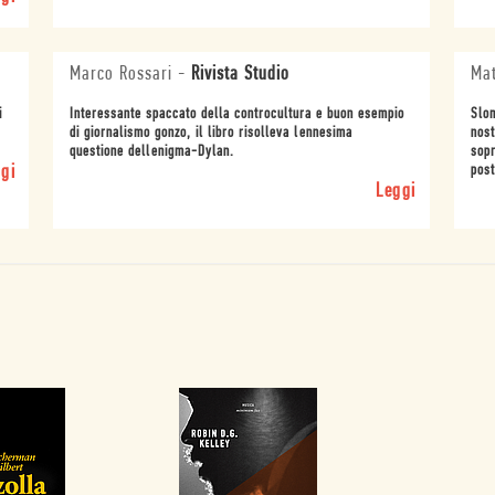
Marco Rossari
-
Rivista Studio
Mat
i
Interessante spaccato della controcultura e buon esempio
Slom
di giornalismo gonzo, il libro risolleva lennesima
nost
questione dellenigma-Dylan.
sopr
gi
post
Leggi