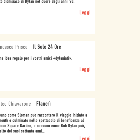
ito dionisiaco di Dylan nel cuore degli anni '70.
Leggi
ncesco Prisco
-
Il Sole 24 Ore
ma idea regalo per i vostri amici «dylaniati».
Leggi
teo Chiavarone
-
Flanerì
uno come Sloman può raccontare il viaggio iniziato a
outh e culminato nello spettacolo di beneficenza al
ison Square Garden, e nessuno come Bob Dylan può,
alto dei suoi settanta anni...
Leggi