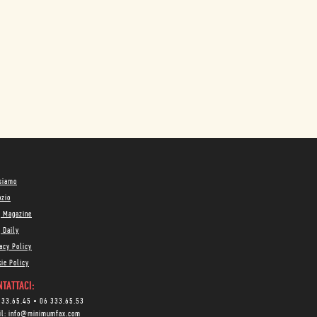
 siamo
ozio
g Magazine
 Daily
acy Policy
ie Policy
TATTACI:
333.65.45
•
06 333.65.53
il:
info@minimumfax.com