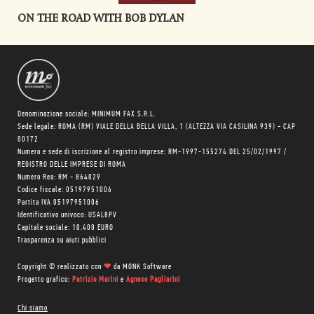
ON THE ROAD WITH BOB DYLAN
Denominazione sociale: MINIMUM FAX S.R.L.
Sede legale: ROMA (RM) VIALE DELLA BELLA VILLA, 1 (ALTEZZA VIA CASILINA 939) - CAP
00172
Numero e sede di iscrizione al registro imprese: RM-1997-155274 DEL 25/02/1997 /
REGISTRO DELLE IMPRESE DI ROMA
Numero Rea: RM - 864029
Codice fiscale: 05197951006
Partita IVA 05197951006
Identificativo univoco: USAL8PV
Capitale sociale: 10.400 EURO
Trasparenza su aiuti pubblici
Copyright © realizzato con
❤
da
MONK Software
Progetto grafico:
Patrizio Marini
e
Agnese Pagliarini
Chi siamo