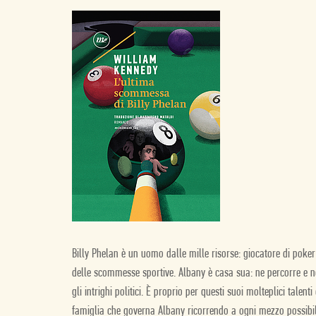
Billy Phelan è un uomo dalle mille risorse: giocatore di poker 
delle scommesse sportive. Albany è casa sua: ne percorre e n
gli intrighi politici. È proprio per questi suoi molteplici tale
famiglia che governa Albany ricorrendo a ogni mezzo possibile