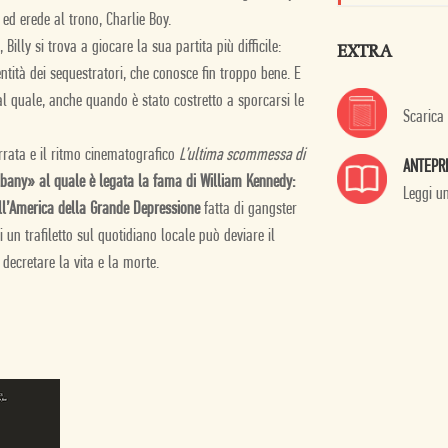
 ed erede al trono, Charlie Boy.
illy si trova a giocare la sua partita più difficile:
EXTRA
dentità dei sequestratori, che conosce fin troppo bene. E
l quale, anche quando è stato costretto a sporcarsi le
Scarica
rrata e il ritmo cinematografico
L’ultima scommessa di
ANTEPR
Albany» al quale è legata la fama di William Kennedy:
Leggi u
ell’America della Grande Depressione
fatta di gangster
ui un trafiletto sul quotidiano locale può deviare il
decretare la vita e la morte.