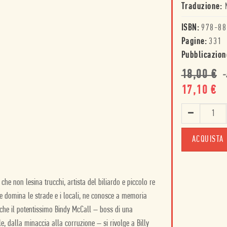
Traduzione:
ISBN:
978-88
Pagine:
331
Pubblicazion
18,00
€
-
17,10
€
ACQUISTA
che non lesina trucchi, artista del biliardo e piccolo re
e domina le strade e i locali, ne conosce a memoria
nti che il potentissimo Bindy McCall – boss di una
, dalla minaccia alla corruzione – si rivolge a Billy