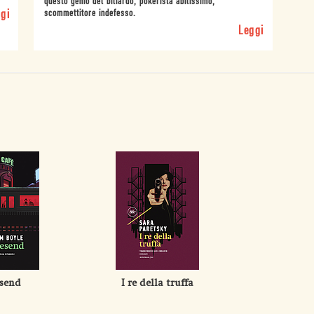
questo genio del biliardo, pokerista abilissimo,
gi
scommettitore indefesso.
Leggi
send
I re della truffa