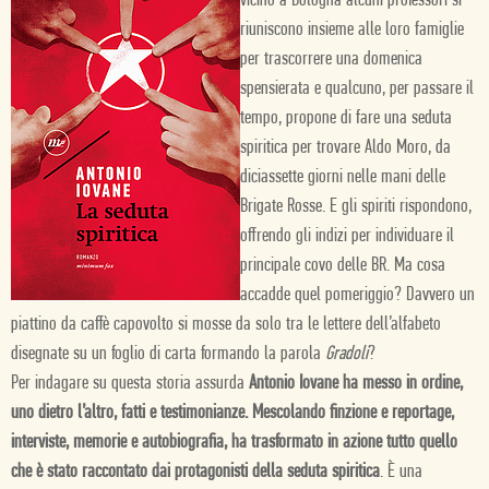
vicino a Bologna alcuni professori si
riuniscono insieme alle loro famiglie
per trascorrere una domenica
spensierata e qualcuno, per passare il
tempo, propone di fare una seduta
spiritica per trovare Aldo Moro, da
diciassette giorni nelle mani delle
Brigate Rosse. E gli spiriti rispondono,
offrendo gli indizi per individuare il
principale covo delle BR. Ma cosa
accadde quel pomeriggio? Davvero un
piattino da caffè capovolto si mosse da solo tra le lettere dell’alfabeto
disegnate su un foglio di carta formando la parola
Gradoli
?
Per indagare su questa storia assurda
Antonio Iovane ha messo in ordine,
uno dietro l’altro, fatti e testimonianze. Mescolando finzione e reportage,
interviste, memorie e autobiografia, ha trasformato in azione tutto quello
che è stato raccontato dai protagonisti della seduta spiritica
. È una