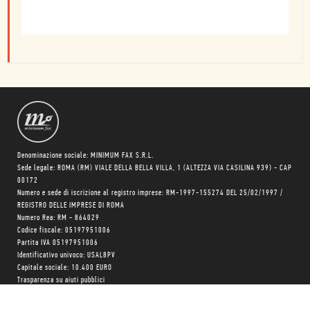
Denominazione sociale: MINIMUM FAX S.R.L.
Sede legale: ROMA (RM) VIALE DELLA BELLA VILLA, 1 (ALTEZZA VIA CASILINA 939) - CAP
00172
Numero e sede di iscrizione al registro imprese: RM-1997-155274 DEL 25/02/1997 /
REGISTRO DELLE IMPRESE DI ROMA
Numero Rea: RM - 864029
Codice fiscale: 05197951006
Partita IVA 05197951006
Identificativo univoco: USAL8PV
Capitale sociale: 10.400 EURO
Trasparenza su aiuti pubblici
Copyright © realizzato con
❤
da
MONK Software