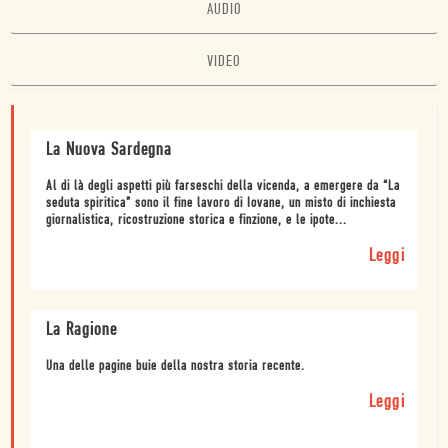
AUDIO
VIDEO
La Nuova Sardegna
Al di là degli aspetti più farseschi della vicenda, a emergere da “La
seduta spiritica” sono il fine lavoro di Iovane, un misto di inchiesta
giornalistica, ricostruzione storica e finzione, e le ipote...
Leggi
La Ragione
Una delle pagine buie della nostra storia recente.
Leggi