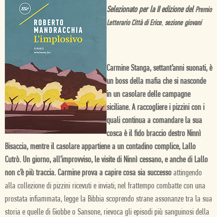
Selezionato per la II edizione del
Premio
Letterario Città di Erice
,
sezione
giovani
Carmine Stanga, settant’anni suonati, è
un boss della mafia che si nasconde
in un casolare delle campagne
siciliane. A raccogliere i pizzini con i
quali continua a comandare la sua
cosca è il fido braccio destro Ninnì
Bisaccia, mentre il casolare appartiene a un contadino complice, Lallo
Cutrò. Un giorno, all’improvviso, le visite di Ninnì cessano, e anche di Lallo
non c’è più traccia. Carmine prova a capire cosa sia successo
attingendo
alla collezione di pizzini ricevuti e inviati; nel frattempo combatte con una
prostata infiammata, legge la Bibbia scoprendo strane assonanze tra la sua
storia e quelle di Giobbe o Sansone, rievoca gli episodi più sanguinosi della