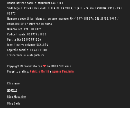
Denominazione sociale: MINIMUM FAX S.R.L.
Sede legale: ROMA (RM) VIALE DELLA BELLA VILLA, 1 (ALTEZZA VIA CASILINA 939) - CAP
00172
Numero e sede di iscrizione al registro imprese: RM-1997-155274 DEL 25/02/1997 /
REGISTRO DELLE IMPRESE DI ROMA
Numero Rea: RM - 864029
Codice fiscale: 05197951006
Partita IVA 05197951006
Identificativo univoco: USAL8PV
Capitale sociale: 10.400 EURO
Trasparenza su aiuti pubblici
Copyright © realizzato con
❤
da
MONK Software
Progetto grafico:
Patrizio Marini
e
Agnese Pagliarini
Chi siamo
Negozio
Blog Magazine
Blog Daily
Privacy Policy
Cookie Policy
CONTATTACI: