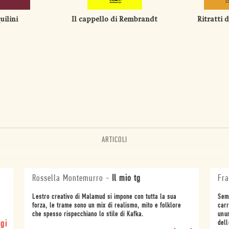
uilini
Il cappello di Rembrandt
Ritratti 
ARTICOLI
Rossella Montemurro
-
Il mio tg
Fra
Lestro creativo di Malamud si impone con tutta la sua
Semb
forza, le trame sono un mix di realismo, mito e folklore
carr
che spesso rispecchiano lo stile di Kafka.
unu
gi
dell