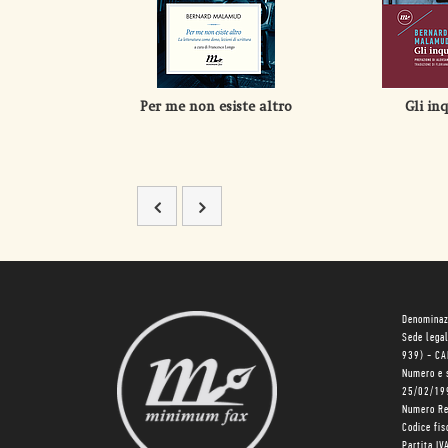
Per me non esiste altro
Gli inq
Denominaz
Sede lega
939) - C
Numero e 
25/02/19
Numero R
Codice fi
Partita I