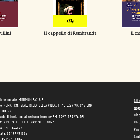
uilini
Il cappello di Rembrandt
Il m
ione sociale: MINIMUM FAX S.R.L.
Chi
le: ROMA (RM) VIALE DELLA BELLA VILLA, 1 (ALTEZZA VIA CASILINA
Neg
AP 00172
Blo
sede di iscrizione al registro imprese: RM-1997-155274 DEL
97 / REGISTRO DELLE IMPRESE DI ROMA
Blog
ea: RM - 864029
Priv
scale: 05197951006
Cook
VA 05197951006