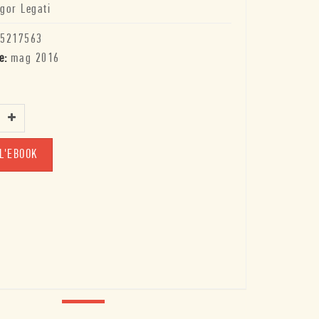
Igor Legati
5217563
e:
mag 2016
L'EBOOK