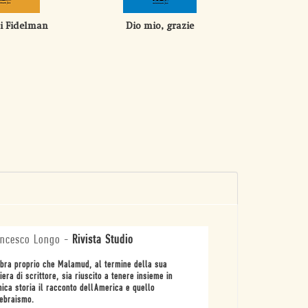
di Fidelman
Dio mio, grazie
Il 
ncesco Longo
-
Rivista Studio
ra proprio che Malamud, al termine della sua
iera di scrittore, sia riuscito a tenere insieme in
nica storia il racconto dellAmerica e quello
ebraismo.