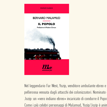
Nel leggendario Far West, Yozip, venditore ambulante ebreo e 
pellerossa vessata dagli attacchi dei colonizzatori. Nominato
Jozip: un «vero indiano ebreo» incaricato di condurre il Pop
Come i più celebri personaggi di Malamud, Yozip/Jozip è anim