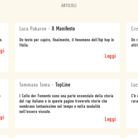
ARTICOLI
Luca Pakarov
-
Il Manifesto
Cri
o.
Un testo per capire, finalmente, il fenomeno dell'hip hop in
Un r
Italia.
altr
gi
Leggi
Tommaso Toma
-
TopLine
Luc
e
I Colle der Fomento sono una parte essenziale della storia
C'è 
del rap italiano e in queste pagine troverete storie che
rara
sembrano lontanissime nel tempo e nella modalità
nell'essere vissute.
gi
Leggi