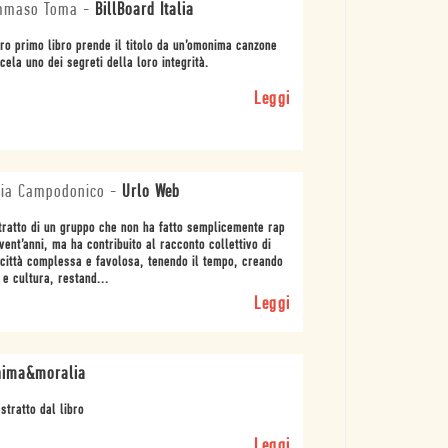
mmaso Toma
-
BillBoard Italia
oro primo libro prende il titolo da un’omonima canzone
cela uno dei segreti della loro integrità.
Leggi
ria Campodonico
-
Urlo Web
itratto di un gruppo che non ha fatto semplicemente rap
vent’anni, ma ha contribuito al racconto collettivo di
città complessa e favolosa, tenendo il tempo, creando
 e cultura, restand...
Leggi
nima&moralia
stratto dal libro
Leggi