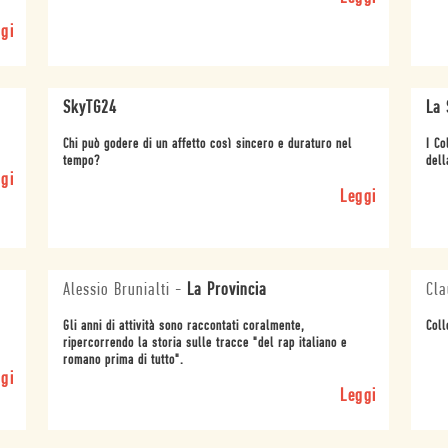
gi
SkyTG24
La
Chi può godere di un affetto così sincero e duraturo nel
I Co
tempo?
dell
gi
Leggi
Alessio Brunialti
-
La Provincia
Cl
Gli anni di attività sono raccontati coralmente,
Coll
ripercorrendo la storia sulle tracce "del rap italiano e
romano prima di tutto".
gi
Leggi