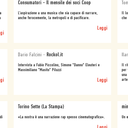
Consumatori - Il mensile dei soci Coop
To
a
L'aspirazione a una musica che sia capace di narrare,
Il l
a
anche ferocemente, la metropoli e di pacificare.
che 
Leggi
gi
Dario Falcini
-
Rockol.it
Ila
Intervista a Fabio Piccolino, Simone "Danno" Eleuteri e
Il r
Massimiliano "Masito" Piluzzi
per 
una 
gi
Leggi
arte
Torino Sette (La Stampa)
mi
di
«La nostra è una narrazione rap spesso cinematografica».
Un e
Leggi