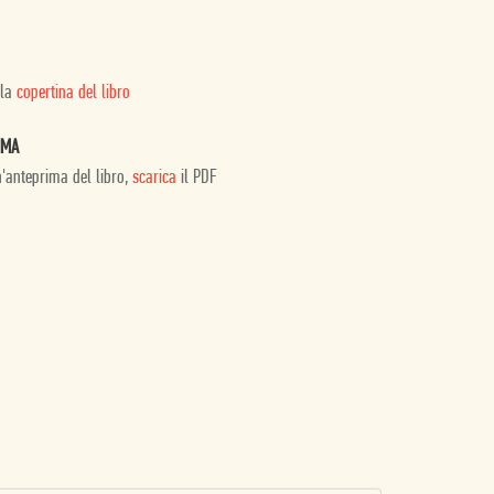
 la
copertina del libro
IMA
n'anteprima del libro,
scarica
il PDF