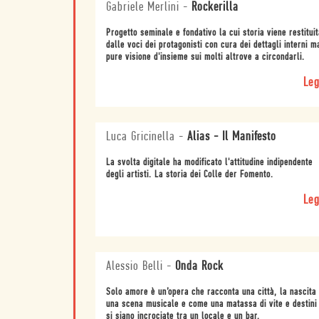
Gabriele Merlini
-
Rockerilla
Progetto seminale e fondativo la cui storia viene restituit
dalle voci dei protagonisti con cura dei dettagli interni m
pure visione d'insieme sui molti altrove a circondarli.
Leg
Luca Gricinella
-
Alias - Il Manifesto
La svolta digitale ha modificato l'attitudine indipendente
degli artisti. La storia dei Colle der Fomento.
Leg
Alessio Belli
-
Onda Rock
Solo amore è un’opera che racconta una città, la nascita 
una scena musicale e come una matassa di vite e destini
si siano incrociate tra un locale e un bar.