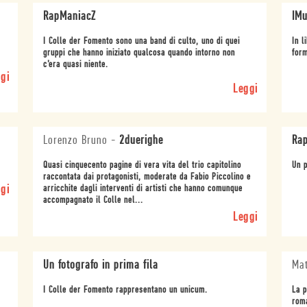
RapManiacZ
IMu
I Colle der Fomento sono una band di culto, uno di quei
In l
gruppi che hanno iniziato qualcosa quando intorno non
form
c’era quasi niente.
gi
Leggi
Lorenzo Bruno
-
2duerighe
Rap
Quasi cinquecento pagine di vera vita del trio capitolino
Un p
raccontata dai protagonisti, moderate da Fabio Piccolino e
gi
arricchite dagli interventi di artisti che hanno comunque
accompagnato il Colle nel...
Leggi
Un fotografo in prima fila
Mat
I Colle der Fomento rappresentano un unicum.
La p
roma