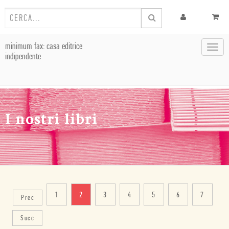
minimum fax: casa editrice
Toggl
indipendente
navig
I nostri libri
1
2
3
4
5
6
7
Prec
Succ