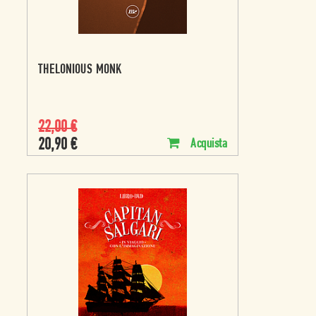
THELONIOUS MONK
22,00
€
20,90
€
Acquista