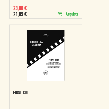
23,00
€
21,85
€
Acquista
FIRST CUT