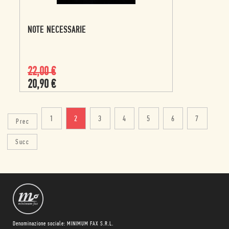
NOTE NECESSARIE
22,00
€
20,90
€
1
2
3
4
5
6
7
Prec
Succ
Denominazione sociale: MINIMUM FAX S.R.L.