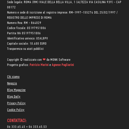
Sede legale: ROMA (RM) VIALE DELLA BELLA VILLA, 1 (ALTEZZA VIA CASILINA 939) - CAP
00172
Numero e sede di iscrizione al registro imprese: RM-1997-155274 DEL 25/02/1997 /
REGISTRO DELLE IMPRESE DI ROMA
Numero Rea: RM - 864029
Codice fiscale: 05197951006
Partita IVA 05197951006
Identificativo univoco: USAL8PV
Capitale sociale: 10.400 EURO
Trasparenza su aiuti pubblici
Copyright © realizzato con
❤
da
MONK Software
Progetto grafico:
Patrizio Marini
e
Agnese Pagliarini
Chi siamo
Negozio
Blog Magazine
Blog Daily
Privacy Policy
Cookie Policy
CONTATTACI:
06 333.65.45
•
06 333.65.53