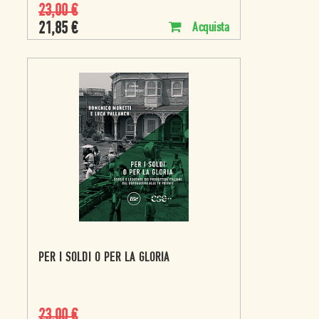
23,00
€
21,85
€
Acquista
PER I SOLDI O PER LA GLORIA
23,00
€