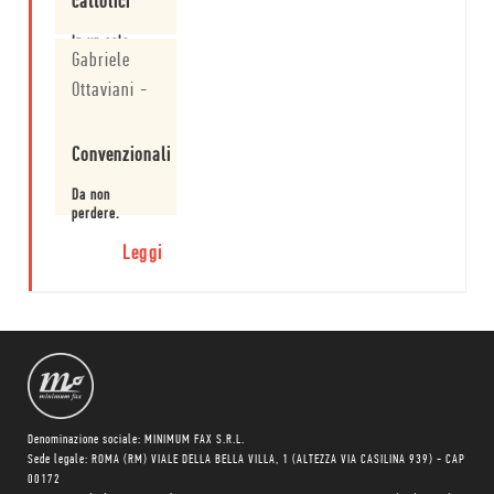
cattolici
In un solo
Gabriele
libro, due
gemme della
Ottaviani
-
O'Connor. Da
collezione.
Leggi
Convenzionali
Da non
perdere.
Leggi
Denominazione sociale: MINIMUM FAX S.R.L.
Sede legale: ROMA (RM) VIALE DELLA BELLA VILLA, 1 (ALTEZZA VIA CASILINA 939) - CAP
00172