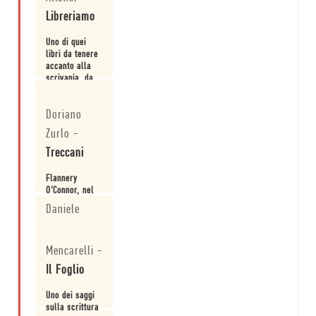
Libreriamo
Uno di quei
libri da tenere
accanto alla
scrivania, da
sottolineare
Leggi
con furia o
Doriano
meditazione, e
da rileggere
Zurlo
-
ogni volta che
ci si interroga
Treccani
su quale sia il
senso, o il
Flannery
nonsenso,
O’Connor, nel
della
suo "Il
Daniele
scrittura.
territorio del
diavolo",
Leggi
diceva che lo
Mencarelli
-
strumento
dello scrittore
Il Foglio
è l’occhio, non
la parola
Uno dei saggi
sulla scrittura