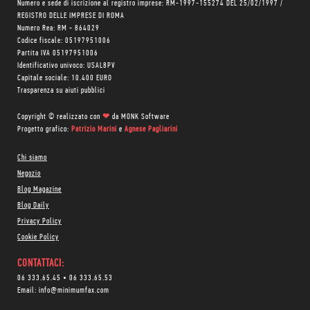
Numero e sede di iscrizione al registro imprese: RM-1997-155274 DEL 25/02/1997 /
REGISTRO DELLE IMPRESE DI ROMA
Numero Rea: RM - 864029
Codice fiscale: 05197951006
Partita IVA 05197951006
Identificativo univoco: USAL8PV
Capitale sociale: 10.400 EURO
Trasparenza su aiuti pubblici
Copyright © realizzato con
❤
da
MONK Software
Progetto grafico:
Patrizio Marini
e
Agnese Pagliarini
Chi siamo
Negozio
Blog Magazine
Blog Daily
Privacy Policy
Cookie Policy
CONTATTACI:
06 333.65.45
•
06 333.65.53
Email:
info@minimumfax.com