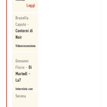
ispirato un
umana,
Leggi
grande artista.
giudiziaria
e
artistica
Brunella
di
Caputo
-
Philippe
Halsman,
Contorni di
tra i
più
Noir
importanti
fotografi
Videorecensione
del
Novecento.
Leggi
Giovanni
Floris
-
Di
Martedì -
La7
Intervista con
Corrado De
Serena
Rosa
Leggi