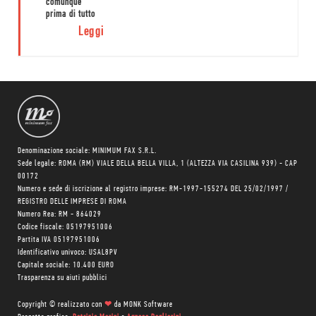
comunque
prima di tutto
un romanzo
Leggi
ben
raccontato,
con uno stile
alla McGrath
che tiene
insieme reale
e assurdo e
una trama
incalzante che
fonde rigore
Denominazione sociale: MINIMUM FAX S.R.L.
storico a
Sede legale: ROMA (RM) VIALE DELLA BELLA VILLA, 1 (ALTEZZA VIA CASILINA 939) - CAP
digressione su
00172
g...
Numero e sede di iscrizione al registro imprese: RM-1997-155274 DEL 25/02/1997 /
REGISTRO DELLE IMPRESE DI ROMA
Numero Rea: RM - 864029
Codice fiscale: 05197951006
Partita IVA 05197951006
Identificativo univoco: USAL8PV
Capitale sociale: 10.400 EURO
Trasparenza su aiuti pubblici
Copyright © realizzato con
❤
da
MONK Software