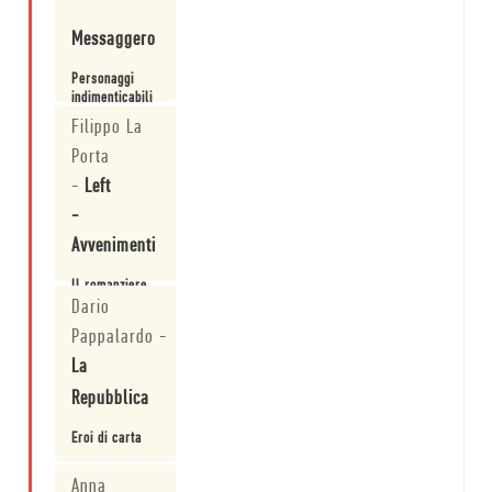
con
Leggi
devozione
Messaggero
una
piccola
e
Personaggi
raccomandabilissima
indimenticabili
enciclopedia
anche nelle
Filippo La
di
loro felici
personaggi
resurrezioni.
Porta
Leggi
letterari.
-
Left
-
Avvenimenti
Il romanziere
Stassi fa della
Dario
passione di
Pappalardo
-
lettore
un'occasione
La
Leggi
di alta
Repubblica
letteratura.
Davvero
sorprendente.
Eroi di carta
Leggi
Anna