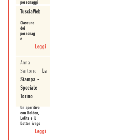
personaggi
letterari della
TusciaWeb
seconda metà
del '900
Leggi
Ciascuno
raccolti da
dei
Fabio Stassi.
personaggi
è
presentato
Leggi
al
lettore
in
Anna
prima
Sartorio
-
La
persona,
rituffandolo
Stampa -
nelle
pagine
Speciale
che ha
Torino
già
conosciuto
Un aperitivo
e
con Holden,
amato
Lolita e il
e
Dottor ivago
invitandolo
a
Leggi
scoprirne