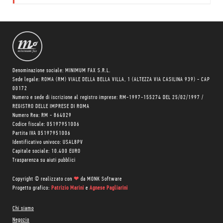
di
nuove.
Denominazione sociale: MINIMUM FAX S.R.L.
Sede legale: ROMA (RM) VIALE DELLA BELLA VILLA, 1 (ALTEZZA VIA CASILINA 939) - CAP
00172
Numero e sede di iscrizione al registro imprese: RM-1997-155274 DEL 25/02/1997 /
REGISTRO DELLE IMPRESE DI ROMA
Numero Rea: RM - 864029
Codice fiscale: 05197951006
Partita IVA 05197951006
Identificativo univoco: USAL8PV
Capitale sociale: 10.400 EURO
Trasparenza su aiuti pubblici
Copyright © realizzato con
❤
da
MONK Software
Progetto grafico:
Patrizio Marini
e
Agnese Pagliarini
Chi siamo
Negozio