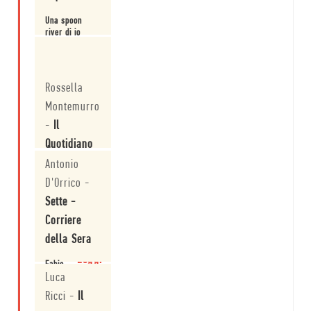
Una spoon
river di io
narranti.
Leggi
Rossella
Montemurro
-
Il
Quotidiano
della
Antonio
Basilicata
D'Orrico
-
Sette -
Una lettura
imperdibile per
Corriere
gli amanti
della Sera
della
letteratura.
Leggi
Fabio
Stassi
Luca
ha
Ricci
-
Il
stilato