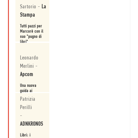
Sartorio
-
La
Stampa
Tutti pazzi per
Marcorè con il
suo "pugno di
libri"
Leggi
Leonardo
Merlini
-
Apcom
Una nuova
guida ai
personaggi da
Patrizia
romanzo
Perilli
Leggi
-
ADNKRONOS
Libri: i