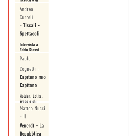
ricerca e di
riscrittura.
Andrea
Leggi
Curreli
-
Tiscali -
Spettacoli
Intervista a
Fabio Stassi.
Paolo
Leggi
Cognetti
-
Capitano mio
Capitano
Holden, Lolita,
ivago e gli
altri
Matteo Nucci
-
Il
Leggi
Venerdì - La
Repubblica