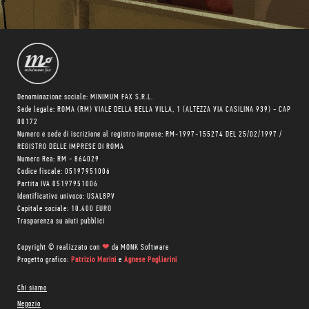
Denominazione sociale: MINIMUM FAX S.R.L.
Sede legale: ROMA (RM) VIALE DELLA BELLA VILLA, 1 (ALTEZZA VIA CASILINA 939) - CAP
00172
Numero e sede di iscrizione al registro imprese: RM-1997-155274 DEL 25/02/1997 /
REGISTRO DELLE IMPRESE DI ROMA
Numero Rea: RM - 864029
Codice fiscale: 05197951006
Partita IVA 05197951006
Identificativo univoco: USAL8PV
Capitale sociale: 10.400 EURO
Trasparenza su aiuti pubblici
Copyright © realizzato con
❤
da
MONK Software
Progetto grafico:
Patrizio Marini
e
Agnese Pagliarini
Chi siamo
Negozio