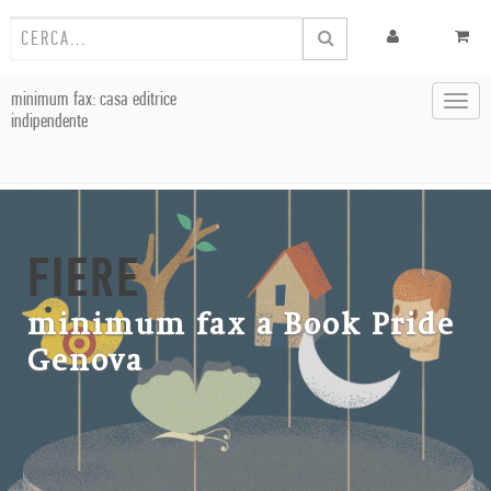
minimum fax: casa editrice
Toggl
indipendente
navig
FIERE
minimum fax a Book Pride
Genova