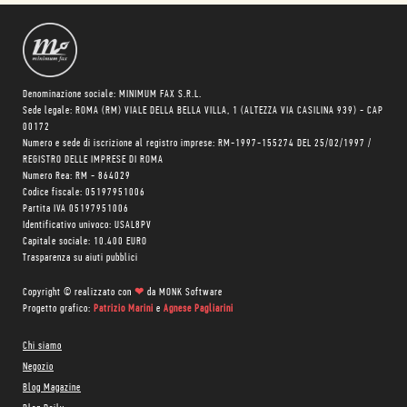
Denominazione sociale: MINIMUM FAX S.R.L.
Sede legale: ROMA (RM) VIALE DELLA BELLA VILLA, 1 (ALTEZZA VIA CASILINA 939) - CAP
00172
Numero e sede di iscrizione al registro imprese: RM-1997-155274 DEL 25/02/1997 /
REGISTRO DELLE IMPRESE DI ROMA
Numero Rea: RM - 864029
Codice fiscale: 05197951006
Partita IVA 05197951006
Identificativo univoco: USAL8PV
Capitale sociale: 10.400 EURO
Trasparenza su aiuti pubblici
Copyright © realizzato con
❤
da
MONK Software
Progetto grafico:
Patrizio Marini
e
Agnese Pagliarini
Chi siamo
Negozio
Blog Magazine