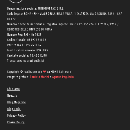
Denominazione sociale: MINIMUM FAX S.R.L.
Sede legale: ROMA (RM) VIALE DELLA BELLA VILLA, 1 (ALTEZZA VIA CASILINA 939) - CAP
00172
Numero e sede di iscrizione al registro imprese: RM-1997-155274 DEL 25/02/1997 /
REGISTRO DELLE IMPRESE DI ROMA
Numero Rea: RM - 864029
Codice fiscale: 05197951006
Partita IVA 05197951006
Identificativo univoco: USAL8PV
Capitale sociale: 10.400 EURO
Trasparenza su aiuti pubblici
Copyright © realizzato con
❤
da
MONK Software
Progetto grafico:
Patrizio Marini
e
Agnese Pagliarini
Chi siamo
Negozio
Blog Magazine
Blog Daily
Privacy Policy
Cookie Policy