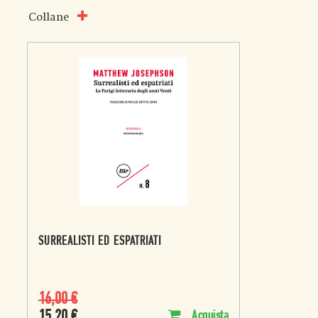
Collane
SURREALISTI ED ESPATRIATI
16,00
€
15,20
€
Acquista