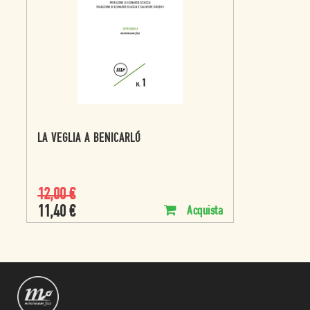
LA VEGLIA A BENICARLÓ
12,00
€
11,40
€
Acquista