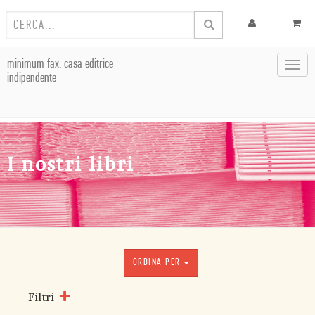
minimum fax: casa editrice
Toggl
indipendente
navig
I nostri libri
ORDINA PER
Filtri