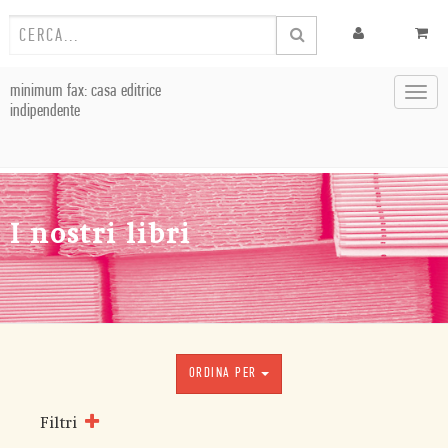
minimum fax: casa editrice
Toggl
indipendente
navig
I nostri libri
ORDINA PER
Filtri