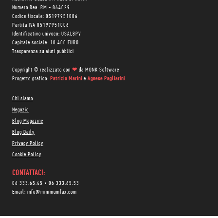
Numero Rea: RM - 864029
Codice fiscale: 05197951006
Partita IVA 05197951006
Identificativo univoco: USAL8PV
Capitale sociale: 10.400 EURO
Trasparenza su aiuti pubblici
Copyright © realizzato con
❤
da
MONK Software
Progetto grafico:
Patrizio Marini
e
Agnese Pagliarini
Chi siamo
Negozio
Blog Magazine
Blog Daily
Privacy Policy
Cookie Policy
CONTATTACI:
06 333.65.45
•
06 333.65.53
Email:
info@minimumfax.com