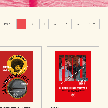
Prec
1
2
3
4
5
6
Succ