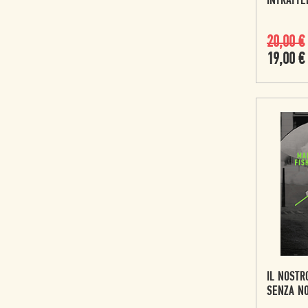
INTRATTE
20,00
€
19,00
€
IL NOSTR
SENZA N