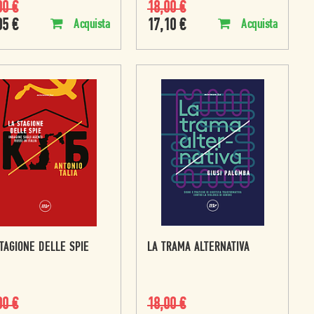
00
€
18,00
€
05
€
17,10
€
Acquista
Acquista
TAGIONE DELLE SPIE
LA TRAMA ALTERNATIVA
00
€
18,00
€