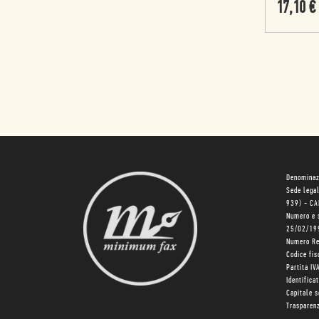
17,10
€
Denominaz
Sede lega
939) - C
Numero e 
25/02/19
Numero R
Codice fi
Partita I
Identifica
Capitale 
Trasparenz