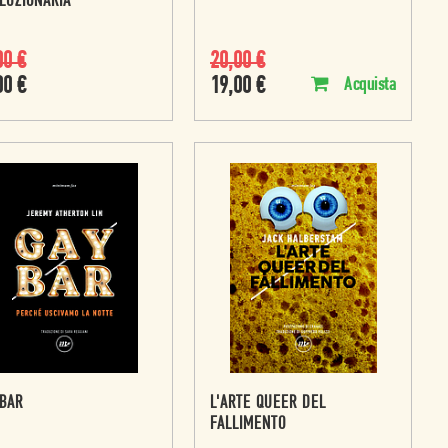
LUZIONARIA
00
€
20,00
€
00
€
19,00
€
Acquista
 BAR
L'ARTE QUEER DEL
FALLIMENTO