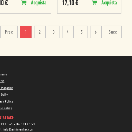
10
€
17,10
€
Acquista
Acquista
Prec
1
2
3
4
5
6
Succ
 siamo
ozio
g Magazine
 Daily
acy Policy
ie Policy
TATTACI:
333.65.45
•
06 333.65.53
il:
info@minimumfax.com