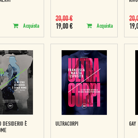
NERVI
RIVO
20,00
€
20,
19,00
€
19,
Acquista
Acquista
O DESIDERIO È
ULTRACORPI
GAY
OME