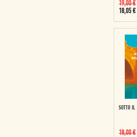
19,00
€
18,05
€
SOTTO IL
18,00
€