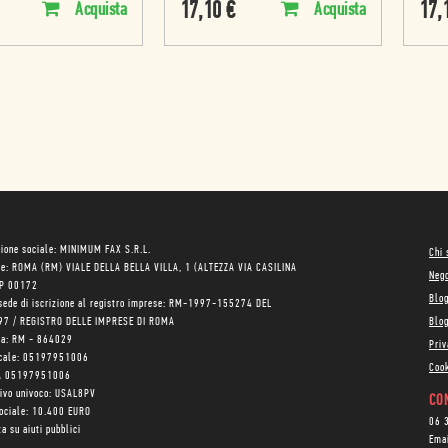
17,10
€
17,
Acquista
Acquista
ione sociale: MINIMUM FAX S.R.L.
Chi
le: ROMA (RM) VIALE DELLA BELLA VILLA, 1 (ALTEZZA VIA CASILINA
Neg
AP 00172
Blo
sede di iscrizione al registro imprese: RM-1997-155274 DEL
97 / REGISTRO DELLE IMPRESE DI ROMA
Blog
ea: RM - 864029
Priv
scale: 05197951006
Cook
VA 05197951006
tivo univoco: USAL8PV
CON
sociale: 10.400 EURO
06 
a su aiuti pubblici
Ema