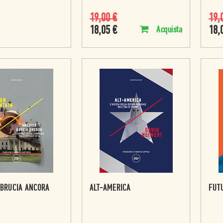
19,00
€
19,
18,05
€
18,
Acquista
 BRUCIA ANCORA
ALT-AMERICA
FUT