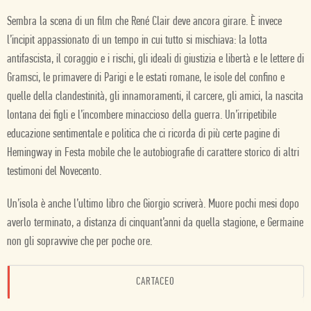
Sembra la scena di un film che René Clair deve ancora girare. È invece
l’incipit appassionato di un tempo in cui tutto si mischiava: la lotta
antifascista, il coraggio e i rischi, gli ideali di giustizia e libertà e le lettere di
Gramsci, le primavere di Parigi e le estati romane, le isole del confino e
quelle della clandestinità, gli innamoramenti, il carcere, gli amici, la nascita
lontana dei figli e l’incombere minaccioso della guerra. Un’irripetibile
educazione sentimentale e politica che ci ricorda di più certe pagine di
Hemingway in Festa mobile che le autobiografie di carattere storico di altri
testimoni del Novecento.
Un’isola è anche l’ultimo libro che Giorgio scriverà. Muore pochi mesi dopo
averlo terminato, a distanza di cinquant’anni da quella stagione, e Germaine
non gli sopravvive che per poche ore.
CARTACEO