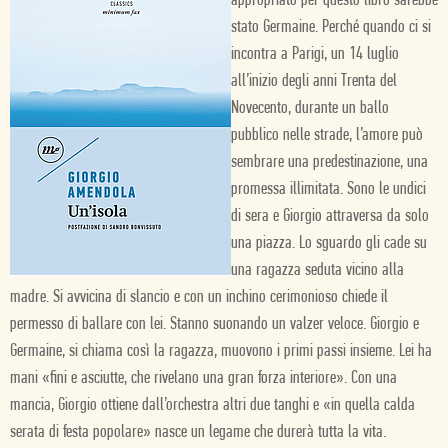
appropriato per questo libro sarebbe
stato Germaine. Perché quando ci si
incontra a Parigi, un 14 luglio
all’inizio degli anni Trenta del
Novecento, durante un ballo
pubblico nelle strade, l’amore può
sembrare una predestinazione, una
promessa illimitata. Sono le undici
di sera e Giorgio attraversa da solo
una piazza. Lo sguardo gli cade su
una ragazza seduta vicino alla
madre. Si avvicina di slancio e con un inchino cerimonioso chiede il
permesso di ballare con lei. Stanno suonando un valzer veloce. Giorgio e
Germaine, si chiama così la ragazza, muovono i primi passi insieme. Lei ha
mani «fini e asciutte, che rivelano una gran forza interiore». Con una
mancia, Giorgio ottiene dall’orchestra altri due tanghi e «in quella calda
serata di festa popolare» nasce un legame che durerà tutta la vita.