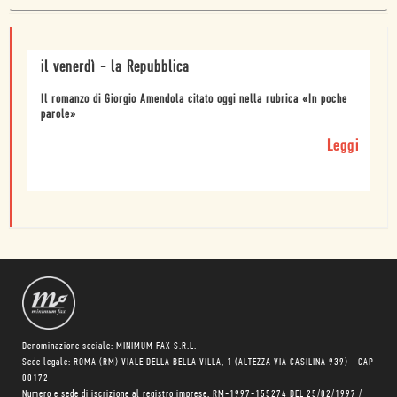
il venerdì - la Repubblica
Il romanzo di Giorgio Amendola citato oggi nella rubrica «In poche
parole»
Leggi
Denominazione sociale: MINIMUM FAX S.R.L.
Sede legale: ROMA (RM) VIALE DELLA BELLA VILLA, 1 (ALTEZZA VIA CASILINA 939) - CAP
00172
Numero e sede di iscrizione al registro imprese: RM-1997-155274 DEL 25/02/1997 /