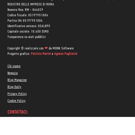
REGISTRO DELLE IMPRESE DI ROMA
Numero Rea: RM - 864029
Codice fiscale: 05197951006
Partita IVA 05197951006
Identificativo univoco: USAL8PV
Capitale sociale: 10.400 EURO
Trasparenza su aiuti pubblici
Copyright © realizzato con
❤
da
MONK Software
Progetto grafico:
Patrizio Marini
e
Agnese Pagliarini
Chi siamo
Negozio
Blog Magazine
Blog Daily
Privacy Policy
Cookie Policy
CONTATTACI:
06 333.65.45
•
06 333.65.53
Email:
info@minimumfax.com