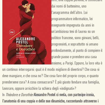
loro, una coppia perfetta, a cominciare
dai nomi di battesimo, uno
l'anagramma dell'altro. Lui
programmatore informatico, lei
insegnante impegnata da anni in
un'ambiziosa tesi di laurea su un
politico francese, sono giovani, belli,
progressisti, e soprattutto si amano
profondamente, al punto di compiere il
grande passo e prendere una casa
insieme, a Parigi. Eppure, la loro vita è
un continuo interrogarsi: qual è il modo migliore di divertirsi? Che cosa si
deve mangiare, e che cosa no? Che cosa fare del proprio corpo, e quanto
prendersene cura? A cosa consacrarsi? È
più giusto fondare una famiglia,
lavorare, oppure arricchire la schiera degli «indignati»?
In
Théodore e Dorothée
Alexandre Postel ci svela, con partecipe ironia,
l'anatomia di una coppia e delle sue dinamiche, raccontando attraverso i