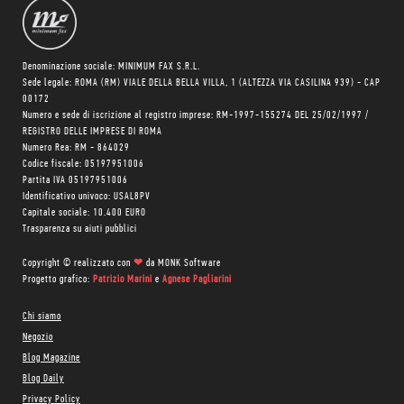
Denominazione sociale: MINIMUM FAX S.R.L.
Sede legale: ROMA (RM) VIALE DELLA BELLA VILLA, 1 (ALTEZZA VIA CASILINA 939) - CAP
00172
Numero e sede di iscrizione al registro imprese: RM-1997-155274 DEL 25/02/1997 /
REGISTRO DELLE IMPRESE DI ROMA
Numero Rea: RM - 864029
Codice fiscale: 05197951006
Partita IVA 05197951006
Identificativo univoco: USAL8PV
Capitale sociale: 10.400 EURO
Trasparenza su aiuti pubblici
Copyright © realizzato con
❤
da
MONK Software
Progetto grafico:
Patrizio Marini
e
Agnese Pagliarini
Chi siamo
Negozio
Blog Magazine
Blog Daily
Privacy Policy